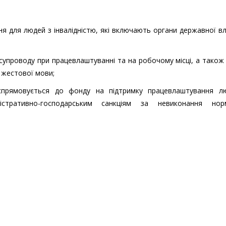
 для людей з інвалідністю, які включають органи державної в
супроводу при працевлаштуванні та на робочому місці, а також
 жестової мови;
спрямовується до фонду на підтримку працевлаштування л
ністративно-господарським санкціям за невиконання нор