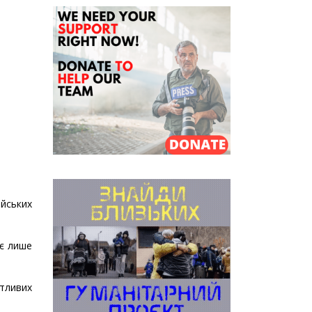
йських
ає лише
ятливих