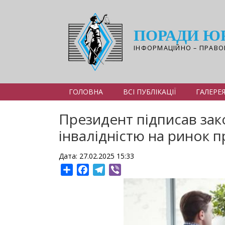
Перейти
до
основного
ПОРАДИ Ю
вмісту
ІНФОРМАЦІЙНО – ПРАВО
ГОЛОВНА
ВСІ ПУБЛІКАЦІЇ
ГАЛЕРЕ
Президент підписав за
інвалідністю на ринок п
Дата: 27.02.2025 15:33
Share
Facebook
Telegram
Viber