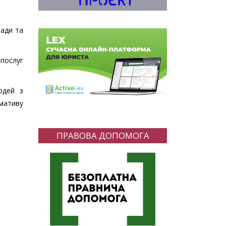
лади та
 послуг
юдей з
мативу
ПРАВОВА ДОПОМОГА