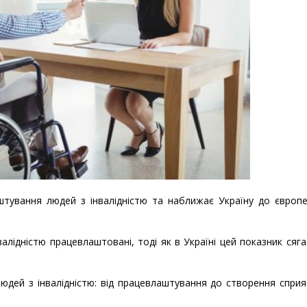
штування людей з інвалідністю та наближає Україну до європе
алідністю працевлаштовані, тоді як в Україні цей показник сяг
юдей з інвалідністю: від працевлаштування до створення спри