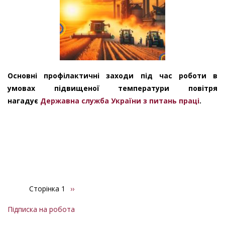
Основні профілактичні заходи під час роботи в
умовах підвищеної температури повітря
нагадує
Державна служба України з питань праці
.
Сторінка 1
Наступна
››
Розбивка
сторінка
на
Підписка на робота
сторінки