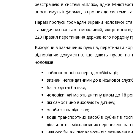
реєстрацією в системі «Шлях», адже Міністерст
вноситимуть інформацію про них до системи та 
Наразі пропуск громадян України чоловічої стат
та медичних вантажів можливий, якщо вони відп
220 Правил перетинання державного кордону г
Виходячи з зазначених пунктів, перетинати ко
відповідних документів, що дають право на 
чоловіків:
заброньовані на період мобілізації;
визнані непридатними до військової служб
багатодітні батьки;
чоловіки, які мають дитину віком до 18 ро
які самостійно виховують дитину;
особи з інвалідністю;
водії транспортних засобів суб’єктів го
діяльності з міжнародних перевезень ван
інші особи, які підпадають під зазначені в