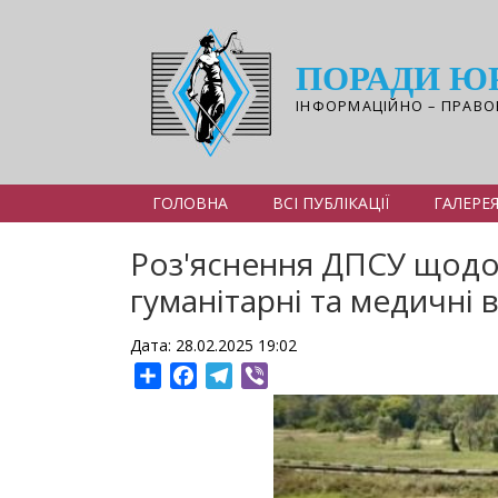
Перейти
до
основного
ПОРАДИ Ю
вмісту
ІНФОРМАЦІЙНО – ПРАВО
ГОЛОВНА
ВСІ ПУБЛІКАЦІЇ
ГАЛЕРЕ
Роз'яснення ДПСУ щодо 
гуманітарні та медичні 
Дата: 28.02.2025 19:02
Share
Facebook
Telegram
Viber