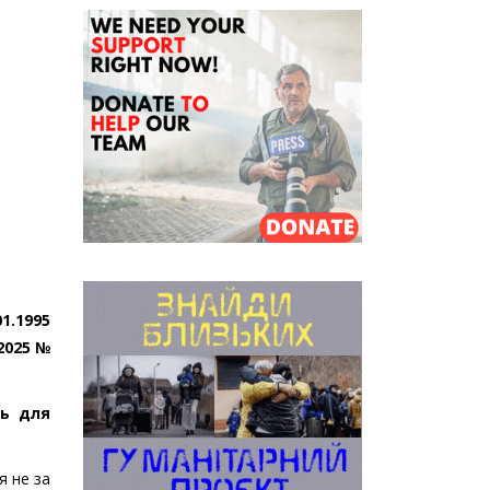
1.1995
2025 №
ть для
я не за