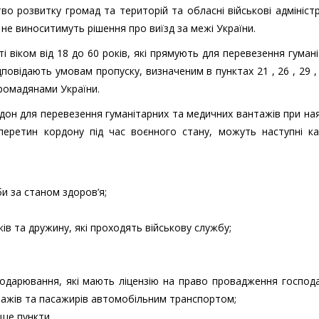
во розвитку громад та територій та обласні військові адміністр
не виноситимуть рішення про виїзд за межі України.
і віком від 18 до 60 років, які прямують для перевезення гуман
овідають умовам пропуску, визначеним в пунктах 21 , 26 , 29 ,
ромадянами України.
рдон для перевезення гуманітарних та медичних вантажів при на
перетин кордону під час воєнного стану, можуть наступні кат
и за станом здоров’я;
ків та дружину, які проходять військову службу;
сподарювання, які мають ліцензію на право провадження господ
тажів та пасажирів автомобільним транспортом;
ище пункти.