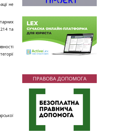
ації не
ітарних
 214 та
явності
егорії
ПРАВОВА ДОПОМОГА
арської