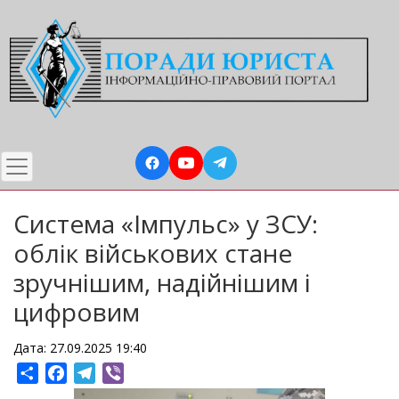
Перейти
до
основного
вмісту
Система «Імпульс» у ЗСУ:
облік військових стане
зручнішим, надійнішим і
цифровим
Дата: 27.09.2025 19:40
Share
Facebook
Telegram
Viber