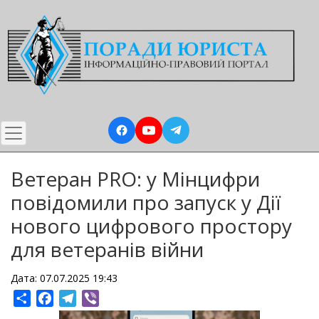
Перейти
до
основного
вмісту
Ветеран PRO: у Мінцифри
повідомили про запуск у Дії
нового цифрового простору
для ветеранів війни
Дата: 07.07.2025 19:43
Share
Facebook
Telegram
Viber