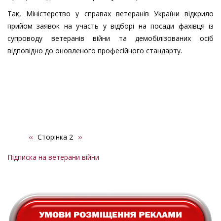
Так, Міністерство у справах ветеранів України відкрило
прийом заявок на участь у відборі на посади фахівця із
супроводу ветеранів війни та демобілізованих осіб
відповідно до оновленого професійного стандарту.
Попередня
‹‹
Сторінка 2
Наступна
››
Розбивка
сторінка
сторінка
на
Підписка на ветерани війни
сторінки