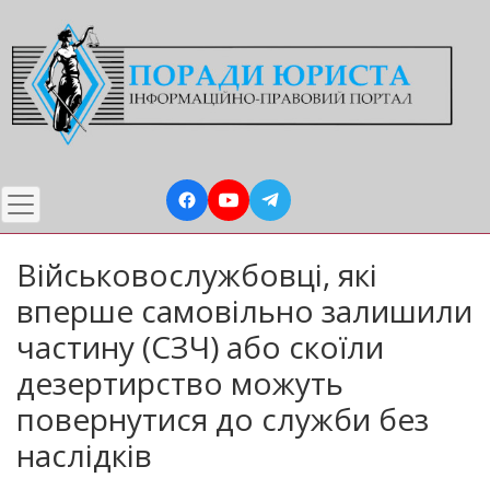
Перейти
до
основного
вмісту
Військовослужбовці, які
вперше самовільно залишили
частину (СЗЧ) або скоїли
дезертирство можуть
повернутися до служби без
наслідків