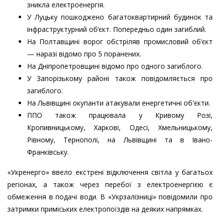
зникла електроенергія.
У Луцьку пошкоджено багатоквартирний будинок та
інфраструктурний об’єкт. Попередньо один загиблий.
На Полтавщині ворог обстріляв промисловий об’єкт
— наразі відомо про 5 поранених.
На Дніпропетровщині відомо про одного загиблого.
У Запорізькому районі також повідомляється про
загиблого.
На Львівщині окупанти атакували енергетичні об'єкти.
ППО також працювала у Кривому Розі,
Кропивницькому, Харкові, Одесі, Хмельницькому,
Рівному, Тернополі, на Львівщині та в Івано-
Франківську.
«Укренерго» ввело екстрені відключення світла у багатьох
регіонах, а також через перебої з електроенергією є
обмеження в подачі води. В «Укрзалізниці» повідомили про
затримки приміських електропоїздів на деяких напрямках.