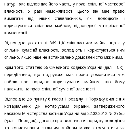
натурі, яка відповідає його частці у праві спільної часткової
власності. У разі неможливості цього він має право
вимагати від інших співвласників, які володіють і
користуються спільним майном, відповідної матеріальної
компенсації.
Відповідно до статті 369 ЦК співвласники майна, що є у
спільній сумісній власності, володіють і користуються ним
спільно, якщо інше не встановлено домовленістю між ними.
Крім того, статтею 66 Сімейного кодексу України (далі – СК)
передбачено, що подружжя має право домовитися між
собою про порядок користування майном, що йому
належить на праві спільної сумісної власності.
Відповідно до пункту 6 глави 1 розділу ІІ Порядку вчинення
нотаріальних дій нотаріусами України, затвердженого
наказом Міністерства юстиції України від 22.02.2012 № 296/5
(далі – Порядок), договір про визначення порядку володіння
та користування спільним майном може стосуватися як