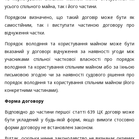
усього спільного майна, так і його частини.
Порядком визначено, що такий договір може бути як
самостійним, так і виступати частиною договору про
відчуження частки.
Порядок володіння та користування майном може бути
вказаний у договорі відчуження за наявності угоди між
учасниками спільної часткової власності про порядок
володіння та користування спільним майном або за їхньою
письмовою згодою чи за наявності судового рішення про
порядок володіння та користування спільним майном (його
конкретними частинами).
Форма договору
Відповідно до частини першої статті 639 ЦК договір може
бути укладений у будь-якій формі, якщо вимоги стосовно
форми договору не встановлені законом.
Відтак, оскільки чинне законодавство не визначає окремих