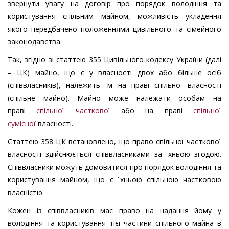
звернути увагу на договір про порядок володіння та
користування спільним майном, можливість укладення
якого передбачено положеннями цивільного та сімейного
законодавства.
Так, згідно зі статтею 355 Цивільного кодексу України (далі
– ЦК) майно, що є у власності двох або більше осіб
(співвласників), належить їм на праві спільної власності
(спільне майно). Майно може належати особам на
праві
спільної часткової
або на праві
спільної
сумісної
власності.
Статтею 358 ЦК встановлено, що право спільної часткової
власності здійснюється співвласниками за їхньою згодою.
Співвласники можуть домовитися про порядок володіння та
користування майном, що є їхньою спільною частковою
власністю.
Кожен із співвласників має право на надання йому у
володіння та користування тієї частини спільного майна в