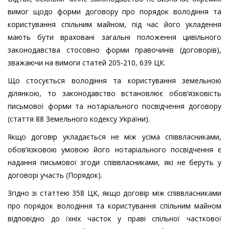
вимог щодо форми договору про порядок володіння та
користування спільним майном, під час його укладення
мають бути враховані загальні положення цивільного
законодавства стосовно форми правочинів (договорів),
зважаючи на вимоги статей 205-210, 639 ЦК.
Що стосується володіння та користування земельною
ділянкою, то законодавство встановлює обов’язковість
письмової форми та нотаріального посвідчення договору
(стаття 88 Земельного кодексу України).
Якщо договір укладається не між усіма співвласниками,
обов’язковою умовою його нотаріального посвідчення є
надання письмової згоди співвласниками, які не беруть у
договорі участь (Порядок).
Згідно зі статтею 358 ЦК, якщо договір між співвласниками
про порядок володіння та користування спільним майном
відповідно до їхніх часток у праві спільної часткової