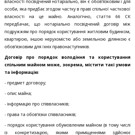
власності посвідчений нотаріально, він є обов’язковим і для
особи, яка придбає згодом частку в праві спільної часткової
власності на це майно. Аналогічно, стаття 66 СК
передбачає, що нотаріально посвідчений договір між
подружжям про порядок користування житловим будинком,
квартирою, іншою нерухомістю або земельною ділянкою є
обов’язковим для їхніх правонаступників.
Договір про порядок володіння та користування
спільним майном може, зокрема, містити такі умови
та інформацію
:
- предмет договору;
- опис майна;
- інформацію про співвласників;
- права та обов’язки співвласників;
- порядок користування обумовленим майном (в тому числі
із конкретизацією, якими приміщеннями здійснює