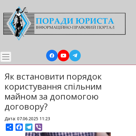
Перейти
до
основного
вмісту
Як встановити порядок
користування спільним
майном за допомогою
договору?
Дата: 07.06.2025 11:23
Share
Facebook
Telegram
Viber