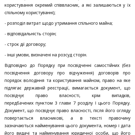
користування окремий співвласник, а які залишаються у їх
спільному користуванні);
- розподіл витрат щодо утримання спільного майна;
- відповідальність сторін;
- строк дії договору;
- інші умови, визначені на розсуд сторін.
Відповідно до Порядку при посвідченні самостійних (без
посвідчення договору про відчуження) договорів про
порядок володіння та користування майном, право на яке
підлягає державній реєстрації, вимагається документ, що
посвідчує право власності, крім випадків,
передбачених пунктом 3 глави 7 розділу І цього Порядку.
Документ, що посвідчує право власності, після його огляду
повертається власникові, а в тексті правочину
зазначаються найменування цього документа, номер і дата
його видачі та найменування юридичної особи, що його