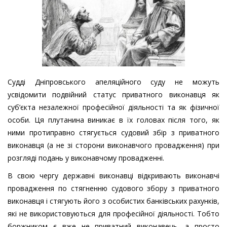
Судді Дніпровського апеляційного суду не можуть
усвідомити подвійний статус приватного виконавця як
суб’єкта незалежної професійної діяльності та як фізичної
особи. Ця плутанина виникає в їх головах після того, як
ними протиправно стягується судовий збір з приватного
виконавця (а не зі сторони виконавчого провадження) при
розгляді подань у виконавчому провадженні.
В свою чергу державні виконавці відкривають виконавчі
провадження по стягненню судового збору з приватного
виконавця і стягують його з особистих банківських рахунків,
які не використовуються для професійної діяльності. Тобто
боржником є вже не приватний виконавець, а просто