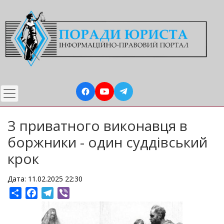
Перейти
до
основного
вмісту
З приватного виконавця в
боржники - один суддівський
крок
Дата: 11.02.2025 22:30
Share
Facebook
Telegram
Viber