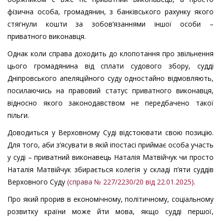
фізична особа, громадянин, з банківського рахунку якого
стягнули кошти за зобов’язаннями іншої особи –
приватного виконавця.
Однак коли справа доходить до клопотання про звільнення
цього громадянина від сплати судового збору, судді
Дніпровського апеляційного суду одностайно відмовляють,
посилаючись на правовий статус приватного виконавця,
відносно якого законодавством не передбачено такої
пільги.
Доводиться у Верховному Суді відстоювати свою позицію.
Для того, аби з’ясувати в якій іпостасі приймає особа участь
у суді – приватний виконавець Наталія Матвійчук чи просто
Наталія Матвійчук збирається колегія у складі п’яти суддів
Верховного Суду
(справа № 227/2230/20 від 22.01.2025)
.
Про який прорив в економічному, політичному, соціальному
розвитку країни може йти мова, якщо судді першої,