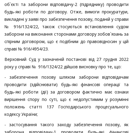
об`єкті та заборони відповідачу-2 (підряднику) проводити
будь-які роботи по договору. Отже, вимоги прокуратури,
викладені у заяві про забезпечення позову, поданій у справи
№ 916/1324/22, також стосуються встановлення судом
заборони на виконання сторонами договору зобов`язань за
спірним договором, що є подібним до правовідносин у цій
справі № 916/4954/23.
Верховний Суд у зазначеній постанові від 27 грудня 2022
року у справі № 916/1324/22 дійшов висновку про те, що:
- забезпечення позову шляхом заборони відповідачам
проводити (здійснювати) будь-які фінансові операції та
будь-які роботи (дії) за договором фактично має ознаки
вирішення спору по суті, що є недопустимим у розумінні
положень статті 137 Господарського процесуального
кодексу України;
- застосування такого заходу забезпечення позову, як
заборона відповідачу-1 проводити будь-які фінансові