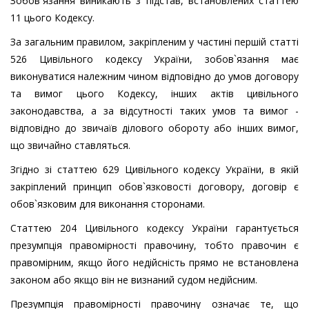
Зобов`язання виникають з підстав, встановлених статтею
11 цього Кодексу.
За загальним правилом, закріпленим у частині першій статті
526 Цивільного кодексу України, зобов`язання має
виконуватися належним чином відповідно до умов договору
та вимог цього Кодексу, інших актів цивільного
законодавства, а за відсутності таких умов та вимог -
відповідно до звичаїв ділового обороту або інших вимог,
що звичайно ставляться.
Згідно зі статтею 629 Цивільного кодексу України, в якій
закріплений принцип обов`язковості договору, договір є
обов`язковим для виконання сторонами.
Статтею 204 Цивільного кодексу України гарантується
презумпція правомірності правочину, тобто правочин є
правомірним, якщо його недійсність прямо не встановлена
законом або якщо він не визнаний судом недійсним.
Презумпція правомірності правочину означає те, що