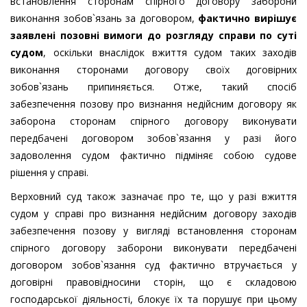
встановлення сторонам спірного договору заборони
виконання зобов`язань за договором,
фактично вирішує
заявлені позовні вимоги до розгляду справи по суті
судом
, оскільки внаслідок вжиття судом таких заходів
виконання сторонами договору своїх договірних
зобов`язань припиняється. Отже, такий спосіб
забезпечення позову про визнання недійсним договору як
заборона сторонам спірного договору виконувати
передбачені договором зобов`язання у разі його
задоволення судом фактично підміняє собою судове
рішення у справі.
Верховний суд також зазначає про те, що у разі вжиття
судом у справі про визнання недійсним договору заходів
забезпечення позову у вигляді встановлення сторонам
спірного договору заборони виконувати передбачені
договором зобов`язання суд фактично втручається у
договірні правовідносини сторін, що є складовою
господарської діяльності, блокує їх та порушує при цьому