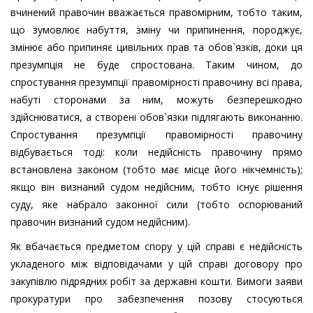
вчинений правочин вважається правомірним, тобто таким,
що зумовлює набуття, зміну чи припинення, породжує,
змінює або припиняє цивільних прав та обов`язків, доки ця
презумпція не буде спростована. Таким чином, до
спростування презумпції правомірності правочину всі права,
набуті сторонами за ним, можуть безперешкодно
здійснюватися, а створені обов`язки підлягають виконанню.
Спростування презумпції правомірності правочину
відбувається тоді: коли недійсність правочину прямо
встановлена законом (тобто має місце його нікчемність);
якщо він визнаний судом недійсним, тобто існує рішення
суду, яке набрало законної сили (тобто оспорюваний
правочин визнаний судом недійсним).
Як вбачається предметом спору у цій справі є недійсність
укладеного між відповідачами у цій справі договору про
закупівлю підрядних робіт за державні кошти. Вимоги заяви
прокуратури про забезпечення позову стосуються