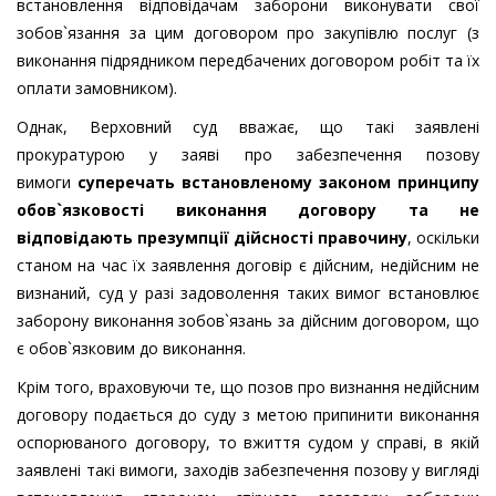
встановлення відповідачам заборони виконувати свої
зобов`язання за цим договором про закупівлю послуг (з
виконання підрядником передбачених договором робіт та їх
оплати замовником).
Однак, Верховний суд вважає, що такі заявлені
прокуратурою у заяві про забезпечення позову
вимоги
суперечать встановленому законом принципу
обов`язковості виконання договору та не
відповідають презумпції дійсності правочину
, оскільки
станом на час їх заявлення договір є дійсним, недійсним не
визнаний, суд у разі задоволення таких вимог встановлює
заборону виконання зобов`язань за дійсним договором, що
є обов`язковим до виконання.
Крім того, враховуючи те, що позов про визнання недійсним
договору подається до суду з метою припинити виконання
оспорюваного договору, то вжиття судом у справі, в якій
заявлені такі вимоги, заходів забезпечення позову у вигляді