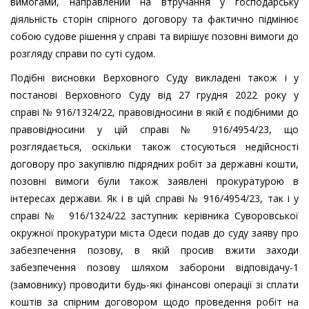
вимогами, направлений на втручання у господарську
діяльність сторін спірного договору та фактично підмінює
собою судове рішення у справі та вирішує позовні вимоги до
розгляду справи по суті судом.
Подібні висновки Верховного Суду викладені також і у
постанові Верховного Суду від 27 грудня 2022 року у
справі № 916/1324/22, правовідносини в якій є подібними до
правовідносини у цій справі № 916/4954/23, що
розглядається, оскільки також стосуються недійсності
договору про закупівлю підрядних робіт за державні кошти,
позовні вимоги були також заявлені прокуратурою в
інтересах держави. Як і в цій справі № 916/4954/23, так і у
справі № 916/1324/22 заступник керівника Суворовської
окружної прокуратури міста Одеси подав до суду заяву про
забезпечення позову, в якій просив вжити заходи
забезпечення позову шляхом заборони відповідачу-1
(замовнику) проводити будь-які фінансові операції зі сплати
коштів за спірним договором щодо проведення робіт на