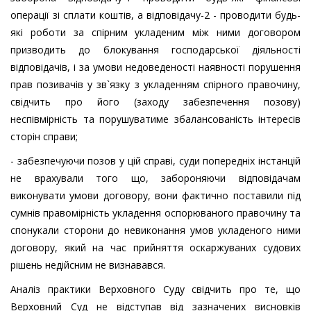
операції зі сплати коштів, а відповідачу-2 - проводити будь-
які роботи за спірним укладеним між ними договором
призводить до блокування господарської діяльності
відповідачів, і за умови недоведеності наявності порушення
прав позивачів у зв`язку з укладенням спірного правочину,
свідчить про його (заходу забезпечення позову)
неспівмірність та порушуватиме збалансованість інтересів
сторін справи;
- забезпечуючи позов у цій справі, суди попередніх інстанцій
не врахували того що, забороняючи відповідачам
виконувати умови договору, вони фактично поставили під
сумнів правомірність укладення оспорюваного правочину та
спонукали сторони до невиконання умов укладеного ними
договору, який на час прийняття оскаржуваних судових
рішень недійсним не визнавався.
Аналіз практики Верховного Суду свідчить про те, що
Верховний Суд не відступав від зазначених висновків