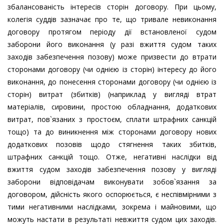
збалансованість інтересів сторін договору. При цьому,
колегія суддів зазначає про те, що тривале невиконання
договору протягом періоду дії встановленої судом
заборони його виконання (у разі вжиття судом таких
заходів забезпечення позову) може призвести до втрати
сторонами договору (чи однією із сторін) інтересу до його
виконання, до понесення сторонами договору (чи однією із
сторін) витрат (збитків) (наприклад у вигляді втрат
матеріалів, сировини, простою обладнання, додаткових
витрат, пов`язаних з простоєм, сплати штрафних санкцій
тощо) та до виникнення між сторонами договору нових
додаткових позовів щодо стягнення таких збитків,
штрафних санкцій тощо. Отже, негативні наслідки від
вжиття судом заходів забезпечення позову у вигляді
заборони відповідачам виконувати зобов`язання за
договором, дійсність якого оспорюється, є неспівмірними з
тими негативними наслідками, зокрема і майновими, що
можуть настати в результаті невжиття судом цих заходів.