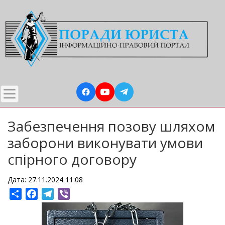
Перейти
до
основного
вмісту
Забезпечення позову шляхом
заборони виконувати умови
спірного договору
Дата: 27.11.2024 11:08
Share
Facebook
Telegram
Viber