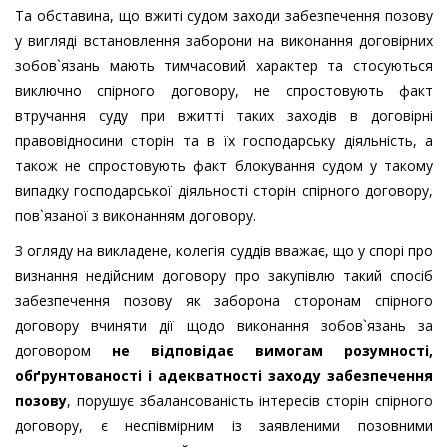
Та обставина, що вжиті судом заходи забезпечення позову
у вигляді встановлення заборони на виконання договірних
зобов`язань мають тимчасовий характер та стосуються
виключно спірного договору, не спростовують факт
втручання суду при вжитті таких заходів в договірні
правовідносини сторін та в їх господарську діяльність, а
також не спростовують факт блокування судом у такому
випадку господарської діяльності сторін спірного договору,
пов`язаної з виконанням договору.
З огляду на викладене, колегія суддів вважає, що у спорі про
визнання недійсним договору про закупівлю такий спосіб
забезпечення позову як заборона сторонам спірного
договору вчиняти дії щодо виконання зобов`язань за
договором
не відповідає вимогам розумності,
обґрунтованості і адекватності заходу забезпечення
позову
, порушує збалансованість інтересів сторін спірного
договору, є неспівмірним із заявленими позовними