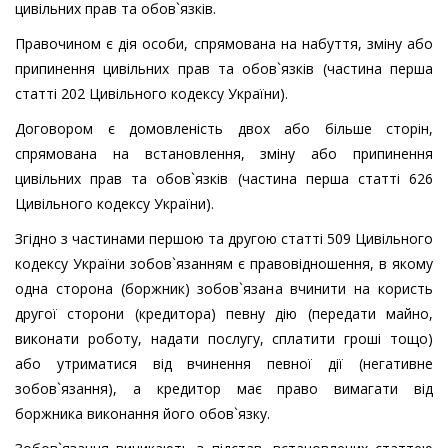
цивільних прав та обов`язків.
Правочином є дія особи, спрямована на набуття, зміну або
припинення цивільних прав та обов`язків (частина перша
статті 202 Цивільного кодексу України).
Договором є домовленість двох або більше сторін,
спрямована на встановлення, зміну або припинення
цивільних прав та обов`язків (частина перша статті 626
Цивільного кодексу України).
Згідно з частинами першою та другою статті 509 Цивільного
кодексу України зобов`язанням є правовідношення, в якому
одна сторона (боржник) зобов`язана вчинити на користь
другої сторони (кредитора) певну дію (передати майно,
виконати роботу, надати послугу, сплатити гроші тощо)
або утриматися від вчинення певної дії (негативне
зобов`язання), а кредитор має право вимагати від
боржника виконання його обов`язку.