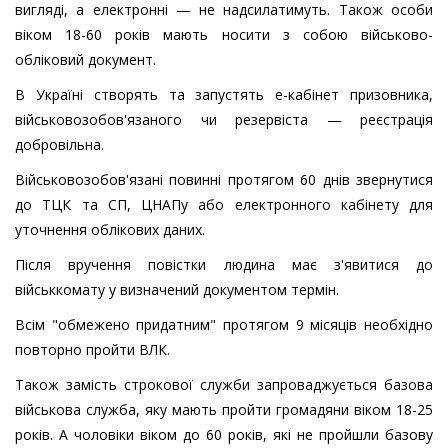
вигляді, а електронні — не надсилатимуть. Також особи
віком 18-60 років мають носити з собою військово-
обліковий документ.
В Україні створять та запустять е-кабінет призовника,
військовозобов'язаного чи резервіста — реєстрація
добровільна.
Військовозобов'язані повинні протягом 60 днів звернутися
до ТЦК та СП, ЦНАПу або електронного кабінету для
уточнення облікових даних.
Після вручення повістки людина має з'явитися до
військкомату у визначений документом термін.
Всім "обмежено придатним" протягом 9 місяців необхідно
повторно пройти ВЛК.
Також замість строкової служби запроваджується базова
військова служба, яку мають пройти громадяни віком 18-25
років. А чоловіки віком до 60 років, які не пройшли базову