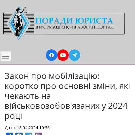
Перейти
до
основного
вмісту
Закон про мобілізацію:
коротко про основні зміни, які
чекають на
військовозобов'язаних у 2024
році
Дата: 18.04.2024 10:36