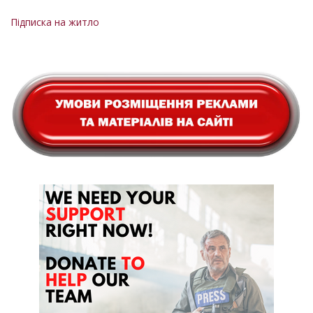
Розбивка
сторінка
на
Підписка на житло
сторінки