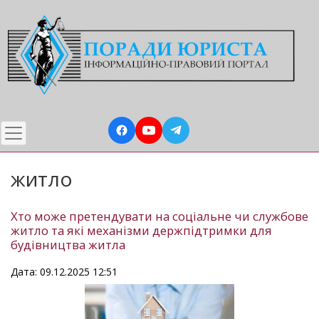
Перейти
до
основного
вмісту
житло
Хто може претендувати на соціальне чи службове
житло та які механізми держпідтримки для
будівництва житла
Дата: 09.12.2025 12:51