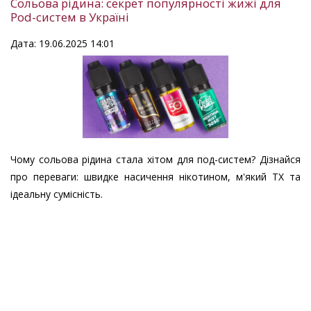
Сольова рідина: секрет популярності жижі для
Pod-систем в Україні
Дата: 19.06.2025 14:01
Чому сольова рідина стала хітом для под-систем? Дізнайся
про переваги: швидке насичення нікотином, м'який ТХ та
ідеальну сумісність.