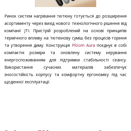
Ринок систем нагрівання тютюну готується до розширення
асортименту через вихід нового технологічного рішення від
компанії JTI. Пристрій розроблений на основі принципів
термічного впливу на тютюнову суміш без процесів горіння
та утворення диму. Конструкція
Ploom Aura
поєднує в собі
компактні розміри та оновлену систему керування
енергоспоживанням для підтримки стабільності сеансу.
Використання сучасних матеріалів забезпечує
зносостійкість корпусу та комфортну ергономіку під час
щоденної експлуатації.