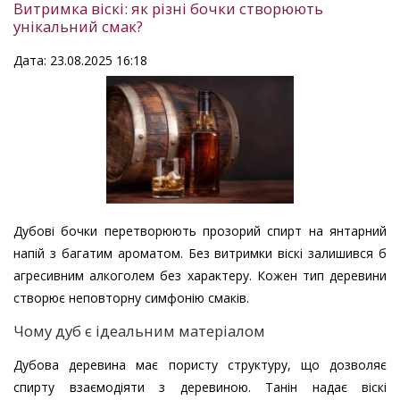
Витримка віскі: як різні бочки створюють
унікальний смак?
Дата: 23.08.2025 16:18
Дубові бочки перетворюють прозорий спирт на янтарний
напій з багатим ароматом. Без витримки віскі залишився б
агресивним алкоголем без характеру. Кожен тип деревини
створює неповторну симфонію смаків.
Чому дуб є ідеальним матеріалом
Дубова деревина має пористу структуру, що дозволяє
спирту взаємодіяти з деревиною. Танін надає віскі