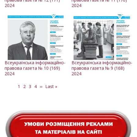
2024
2024
Всеукраїнська інформаційно-
Всеукраїнська інформаційно-
правова газета № 10 (169)
правова газета № 9 (168)
2024
2024
Поточна
1
Сторінка
2
Сторінка
3
Сторінка
4
Наступна
››
Остання
Last »
Розбивка
сторінка
сторінка
сторінка
на
сторінки