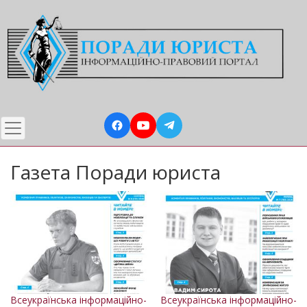
Перейти
до
основного
вмісту
Газета Поради юриста
Всеукраїнська інформаційно-
Всеукраїнська інформаційно-