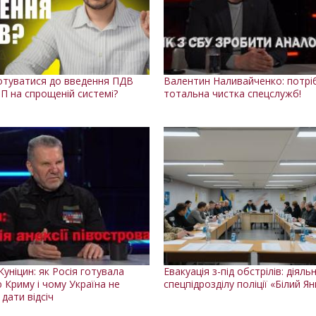
готуватися до введення ПДВ
Валентин Наливайченко: потрі
П на спрощеній системі?
тотальна чистка спецслужб!
Куніцин: як Росія готувала
Евакуація з-під обстрілів: діяль
ю Криму і чому Україна не
спецпідрозділу поліції «Білий Я
дати відсіч