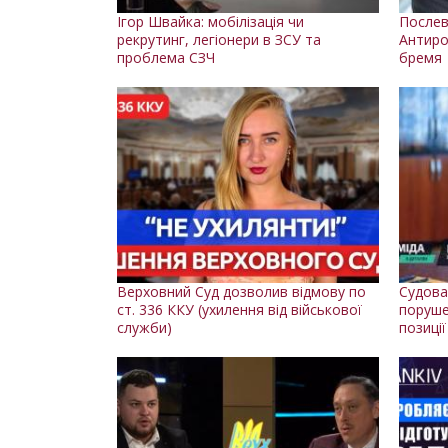
Ігор Швайка: мобілізація чи
Послев
рекрутинг, легіонери в ЗСУ та
Антиро
проблема СЗЧ
бремя
Верховний Суд дозволив відмову по
Судова
ст. 336 ККУ (ухилення від військової
поруше
служби)
позиції