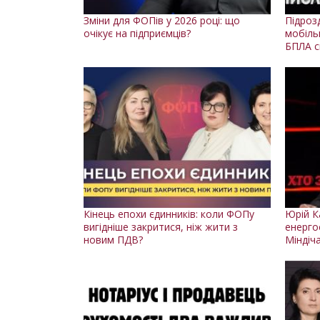
Зміни для ФОПів у 2026 році: що
Підрозд
очікує на підприємців?
мобільн
БПЛА с
Кінець епохи єдинників: коли ФОПу
Юрій К
вигідніше закритися, ніж жити з
енерго
новим ПДВ?
Міндіч