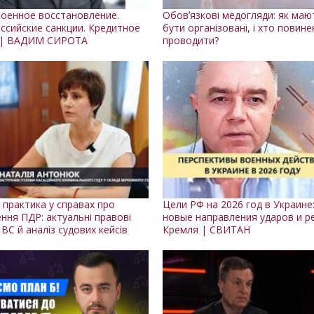
оенное восстановление.
Обовʼязкові медогляди: як маю
ссийские санкции. Кредитное
бути організовані, і хто повине
 | ВАДИМ СИРОТА
проводити?
 практика у справах про
Цели РФ на 2026 год в Украине
ння ПДР: актуальні правові
новые направления ударов и р
 ВС й аналіз судових кейсів
Кремля | СВИТАН