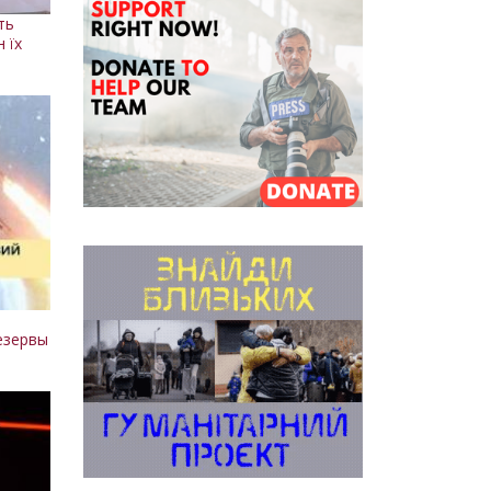
ть
н їх
:
езервы