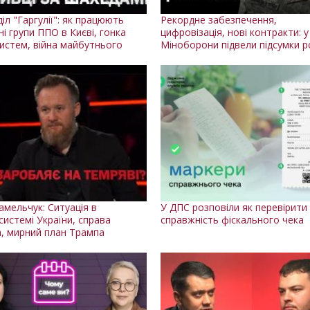
іл "Гаргулії": як працюють
Рекордне забезпечення,
і групи ППО в Києві, гонка
цифровізація, нові контракти: у
истем, війна майбутнього
Міноборони підвели підсумки р
амельчук: Ситуація в
У ДПС розповіли як перевірити
системі України, справа
справжність фіскального чека
а, мирний план Трампа