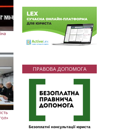
бна
ПРАВОВА ДОПОМОГА
ність
нгол»