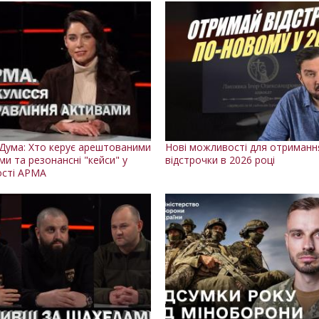
Дума: Хто керує арештованими
Нові можливості для отриманн
ми та резонансні "кейси" у
відстрочки в 2026 році
ості АРМА