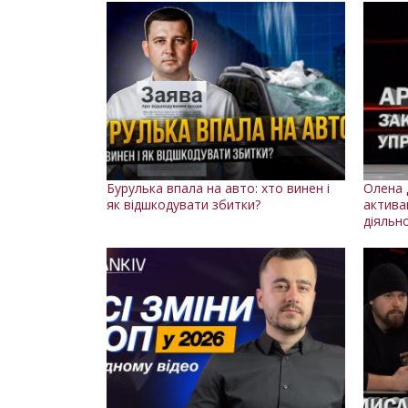
Бурулька впала на авто: хто винен і
Олена 
як відшкодувати збитки?
актива
діяльн