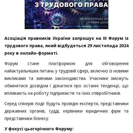
Асоціація правників України запрошує на IIІ Форум із
трудового права, який відбудеться 29 листопада 2024
року в онлайн-форматі.
Форум стане платформою для обговорення
найактуальніших питань у трудовій сфері, включно із новими
викликами та змінами законодавства. Учасники зможуть
обмінятися досвідом і дізнатися про останні тенденції, що
впливають на роботу підприємств та їхніх співробітників.
Серед спікерів події будуть провідні експерти, представники
державних органів, судді, керівники юридичних фірм та
представники бізнесу.
У фокусі цьогорічно
го
Ф
оруму
: