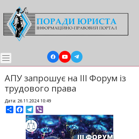
Перейти
до
основного
вмісту
АПУ запрошує на IIІ Форум із
трудового права
Дата: 26.11.2024 10:49
Share
Facebook
Telegram
Viber