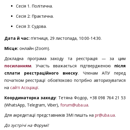
Сесія 1. Політична.
Сесія 2: Практична.
Сесія 3: Судова.
Дата й час:
п’ятниця,
29 листопада, 10:00-14:30.
Місце:
онлайн (Zoom).
Докладна програма заходу та реєстрація — за цим
посила
н
ням
. Участь вважається підтвердженою
після
сплати реєстраційного внеску
. Членам АПУ перед
початком реєстрації обов’язково потрібно авторизуватися
на
сайті Асоціації
.
Координаторка
заходу
: Тетяна Фодор, +38 098 764 21 53
(WhatsApp, Telegram, Viber),
forum@uba.ua
.
Для акредитації представників ЗМІ пишіть на
pr@uba.ua
.
До зустрічі на Форумі!