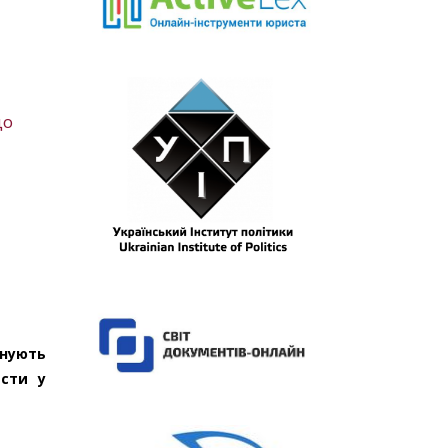
до
нують
ести у