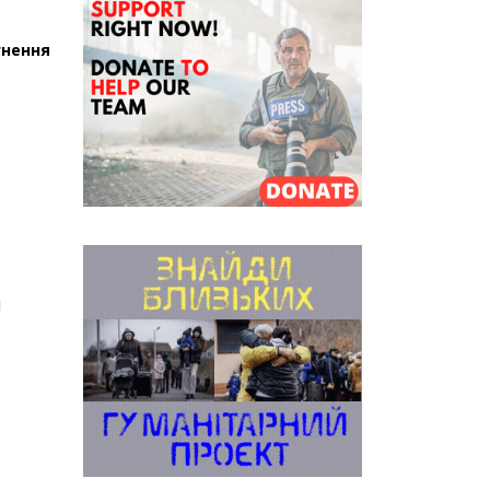
гнення
й