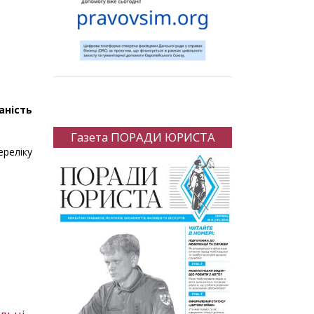
аність
Газета ПОРАДИ ЮРИСТА
ереліку