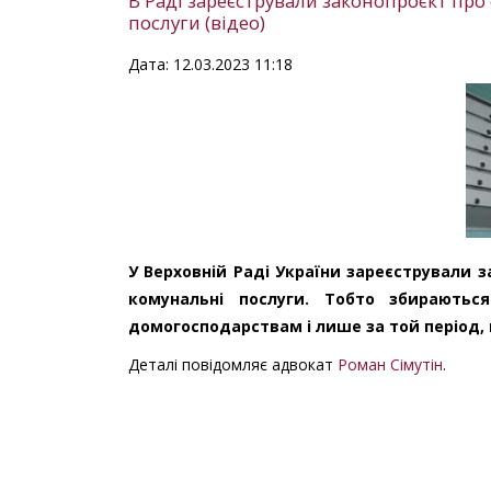
В Раді зареєстрували законопроєкт про
послуги (відео)
Дата: 12.03.2023 11:18
У Верховній Раді України зареєстрували 
комунальні послуги. Тобто збираютьс
домогосподарствам і лише за той період, ко
Деталі повідомляє адвокат
Роман Сімутін
.