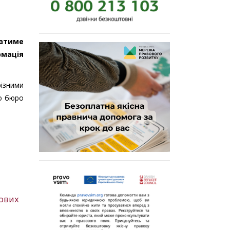
ватиме
рмація
ізними
го бюро
йових