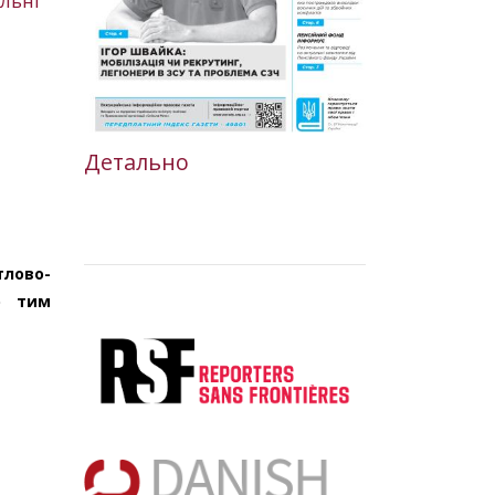
альні
Детально
тлово-
ю тим