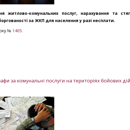
ня житлово-комунальних послуг, нарахування та стя
боргованості за ЖКП для населення у разі несплати.
року №
1405
.
афи за комунальні послуги на територіях бойових ді