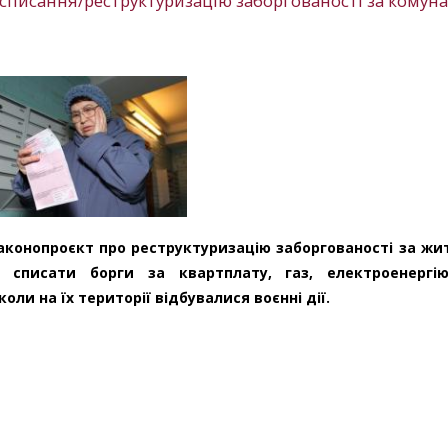
 списання/реструктуризацію заборгованості за комун
законопроєкт про реструктуризацію заборгованості за жи
я списати борги за квартплату, газ, електроенергі
ли на їх території відбувалися воєнні дії.