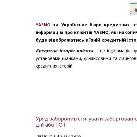
YASNO
та Українське бюро кредитних іст
інформацію про клієнтів YASNO, які накоп
буде відображатись в їхній кредитній істо
Кредитна історія клієнта
– це інформація пр
установами (банками, фінансовими та лізингови
кредитних історій.
Уряд заборонив стягувати заборговані
дій або ТОТ
Дата: 21.04.2023 19:58