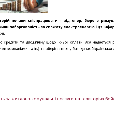
орій почали співпрацювати і, відтепер, бюро отриму
ичили заборгованість за спожиту електроенергію і ця інфо
рії.
о кредити та дисципліну щодо їхньої оплати, яка надається р
ми компаніями та ін.) та зберігається у базі даних Українсько
сть за житлово-комунальні послуги на територіях бо