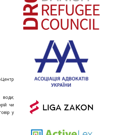
 «Центр
 води;
рій чи
говір у