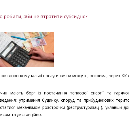
о робити, аби не втратити субсидію?
 житлово-комунальні послуги кияни можуть, зокрема, через КК
чин мають борг із постачання теплової енергії та гарячої
ведення; утримання будинку, споруд та прибудинкових терито
татися механізмом розстрочки (реструктуризації), уклавши до
писом та дистанційно.