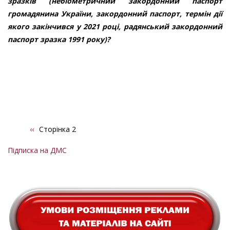
зразків (небіометричний закордонний паспорт
громадянина України, закордонний паспорт, термін дії
якого закінчився у 2021 році, радянський закордонний
паспорт зразка 1991 року)?
Попередня
‹‹
Сторінка 2
Розбивка
сторінка
на
Підписка на ДМС
сторінки