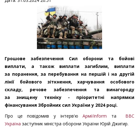
Дата: 31.03.2024 20:51
Грошове забезпечення Сил оборони та бойові
виплати, а також виплати загиблим, виплати
за поранення, за перебування на першій і на другій
лінії бойового зіткнення, харчування особового
складу, речове забезпечення та винагороду
за знищену техніку - пріоритетні напрямки
фінансування Збройних сил України у 2024 році.
Про це повідомив у інтерв'ю
AрміїInform
та
ВВС
Україна
заступник міністра оборони України Юрій Джигир.