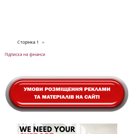
Сторінка 1
Наступна
››
Розбивка
сторінка
на
Підписка на фінанси
сторінки