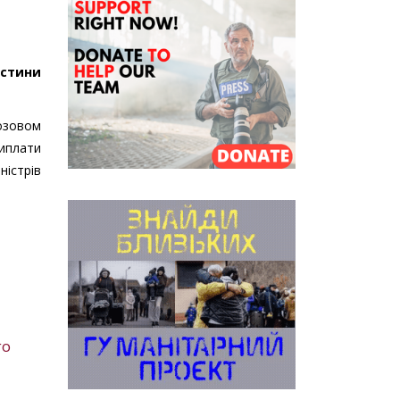
астини
озовом
иплати
істрів
го