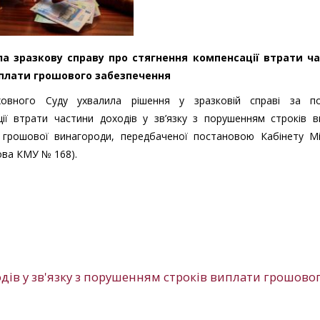
ла зразкову справу про стягнення компенсації втрати ч
иплати грошового забезпечення
вного Суду ухвалила рішення у зразковій справі за п
ії втрати частини доходів у зв’язку з порушенням строків в
грошової винагороди, передбаченої постановою Кабінету Мін
ова КМУ № 168).
дів у зв'язку з порушенням строків виплати грошово