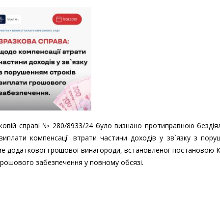
азковій справі № 280/8933/24 було визнано протиправною бездія
виплати компенсації втрати частини доходів у зв`язку з пор
ме додаткової грошової винагороди, встановленої постановою 
грошового забезпечення у повному обсязі.