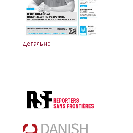
Детально