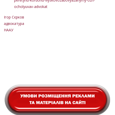
peretynu-kordonu-viyskovozabovyazanymy-ozh-
ocholyuvav-advokat
Ігор Сєрков
адвокатура
НААУ