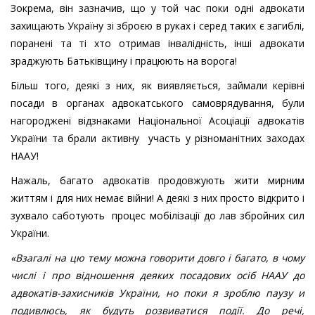
Зокрема, він зазначив, що у той час поки одні адвокати
захищають Україну зі зброєю в руках і серед таких є загиблі,
поранені та ті хто отримав інвалідність, інші адвокати
зраджують Батьківщину і працюють на ворога!
Більш того, деякі з них, як виявляється, займали керівні
посади в органах адвокатського самоврядування, були
нагороджені відзнаками Національної Асоціації адвокатів
України та брали активну участь у різноманітних заходах
НААУ!
Нажаль, багато адвокатів продовжують жити мирним
життям і для них немає війни! А деякі з них просто відкрито і
зухвало саботують процес мобілізації до лав збройних сил
України.
«Взагалі на цю тему можна говорити довго і багато, в чому
числі і про відношення деяких посадових осіб НААУ до
адвокатів-захисників України, но поки я зроблю паузу и
подивлюсь, як будуть розвиватися події. До речі,