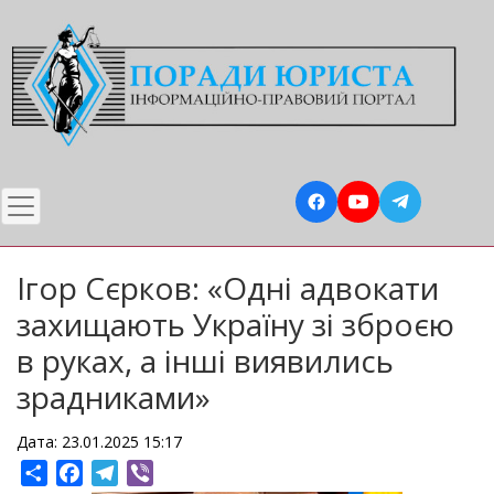
Перейти
до
основного
вмісту
Ігор Сєрков: «Одні адвокати
захищають Україну зі зброєю
в руках, а інші виявились
зрадниками»
Дата: 23.01.2025 15:17
Share
Facebook
Telegram
Viber