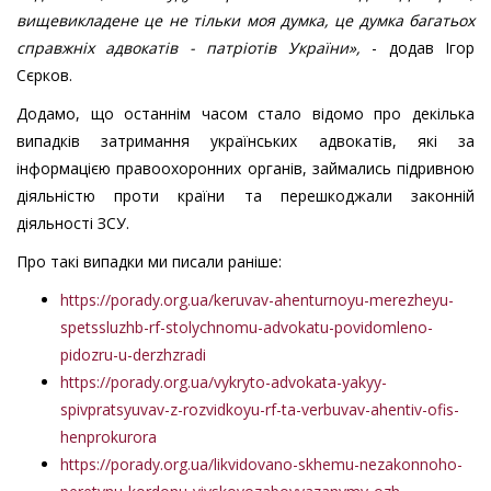
вищевикладене це не тільки моя думка, це думка багатьох
справжніх адвокатів - патріотів України»,
- додав Ігор
Сєрков.
Додамо, що останнім часом стало відомо про декілька
випадків затримання українських адвокатів, які за
інформацією правоохоронних органів, займались підривною
діяльністю проти країни та перешкоджали законній
діяльності ЗСУ.
Про такі випадки ми писали раніше:
https://porady.org.ua/keruvav-ahenturnoyu-merezheyu-
spetssluzhb-rf-stolychnomu-advokatu-povidomleno-
pidozru-u-derzhzradi
https://porady.org.ua/vykryto-advokata-yakyy-
spivpratsyuvav-z-rozvidkoyu-rf-ta-verbuvav-ahentiv-ofis-
henprokurora
https://porady.org.ua/likvidovano-skhemu-nezakonnoho-