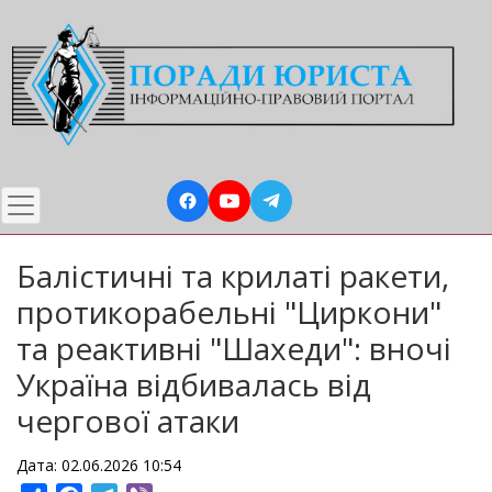
Перейти
до
основного
вмісту
Балістичні та крилаті ракети,
протикорабельні "Циркони"
та реактивні "Шахеди": вночі
Україна відбивалась від
чергової атаки
Дата: 02.06.2026 10:54