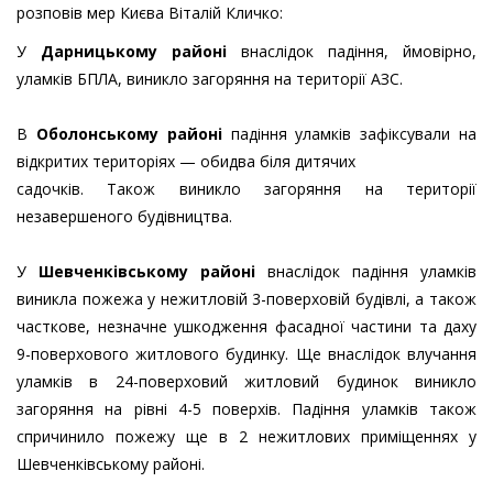
розповів мер Києва Віталій Кличко:
У
Дарницькому районі
внаслідок падіння, ймовірно,
уламків БПЛА, виникло загоряння на території АЗС.
В
Оболонському районі
падіння уламків зафіксували на
відкритих територіях — обидва біля дитячих
садочків. Також виникло загоряння на території
незавершеного будівництва.
У
Шевченківському районі
внаслідок падіння уламків
виникла пожежа у нежитловій 3-поверховій будівлі, а також
часткове, незначне ушкодження фасадної частини та даху
9-поверхового житлового будинку. Ще внаслідок влучання
уламків в 24-поверховий житловий будинок виникло
загоряння на рівні 4-5 поверхів. Падіння уламків також
спричинило пожежу ще в 2 нежитлових приміщеннях у
Шевченківському районі.