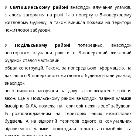
У
Святошинському районі
внаслідок влучання уламків,
сталось загоряння на рівні 1-го поверху в 5-поверховому
житловому будинку, а також виникла пожежа на території
нежитлової забудови.
У
Подільському районі
попередньо, внаслідок
повторного влучання ракети в 9-поверховий житловий
будинок стався частковий
обвал конструкцій. Також, за попередньою інформацією, на
дах іншого 9-поверхового житлового будинку впали уламки,
внаслідок
чого виникло загоряння на даху та пошкоджене скління
вікон. Ще у Подільському районі внаслідок падіння уламків
ймовірно БпЛА, пожежа на території нежитлової забудови.
Із розповсюдженням на територію інших нежитлових
будівель. А на відкритій території одного із комунальних
підприємств уламки пошкодили кілька автомобілів та