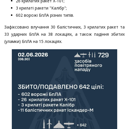
26 крилатих ракет Х-101;
3 крилаті ракети "Калібр";
602 ворожі БпЛА різних типів.
Зафіксовано влучання 30 балістичних, 3 крилатих ракет та
33 ударних БпЛА на 38 локаціях, а також падіння збитих
(уламки) БпЛА на 15 локаціях.