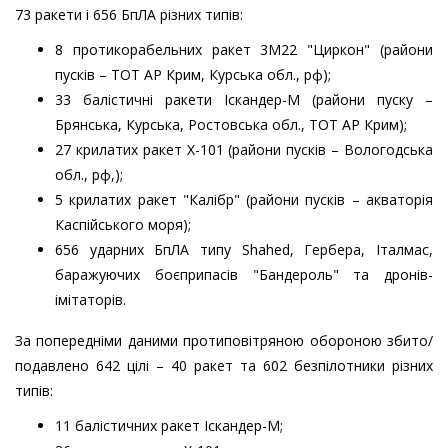
73 ракети і 656 БпЛА різних типів:
8 протикорабельних ракет 3М22 "Циркон" (райони
пусків – ТОТ АР Крим, Курська обл., рф);
33 балістичні ракети Іскандер-М (райони пуску –
Брянська, Курська, Ростовська обл., ТОТ АР Крим);
27 крилатих ракет Х-101 (райони пусків – Вологодська
обл., рф,);
5 крилатих ракет "Калібр" (райони пусків – акваторія
Каспійського моря);
656 ударних БпЛА типу Shahed, Гербера, Італмас,
баражуючих боєприпасів "Бандероль" та дронів-
імітаторів.
За попередніми даними протиповітряною обороною збито/
подавлено 642 цілі – 40 ракет та 602 безпілотники різних
типів:
11 балістичних ракет Іскандер-М;