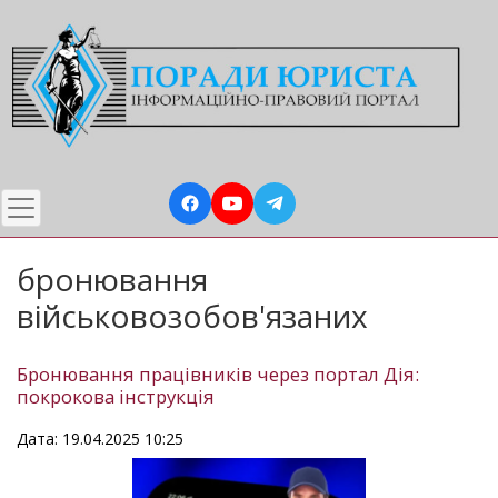
Перейти
до
основного
вмісту
бронювання
військовозобов'язаних
Бронювання працівників через портал Дія:
покрокова інструкція
Дата: 19.04.2025 10:25