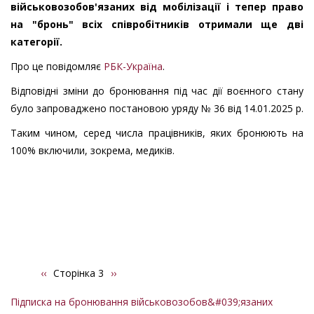
військовозобов'язаних від мобілізації і тепер право
на "бронь" всіх співробітників отримали ще дві
категорії.
Про це повідомляє
РБК-Україна
.
Відповідні зміни до бронювання під час дії воєнного стану
було запроваджено постановою уряду № 36 від 14.01.2025 р.
Таким чином, серед числа працівників, яких бронюють на
100% включили, зокрема, медиків.
Попередня
‹‹
Сторінка 3
Наступна
››
Розбивка
сторінка
сторінка
на
Підписка на бронювання військовозобов&#039;язаних
сторінки