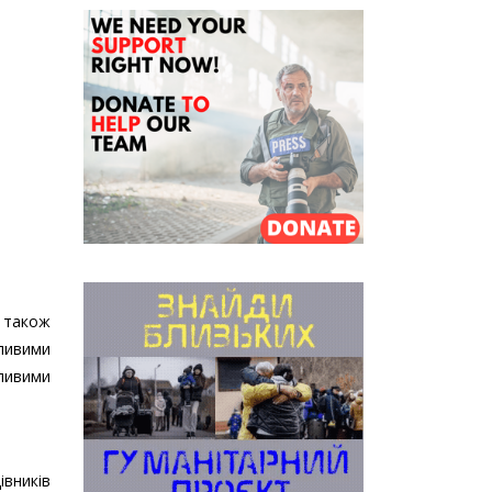
 також
жливими
жливими
вників