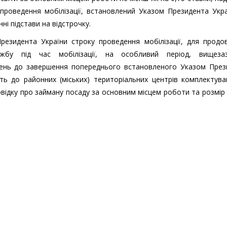
 проведення мобілізації, встановлений Указом Президента Укр
ні підстави на відстрочку.
езидента України строку проведення мобілізації, для продо
жбу під час мобілізації, на особливий період, вищезаз
ждень до завершення попереднього встановленого Указом През
ють до районних (міських) територіальних центрів комплектув
довідку про займану посаду за основним місцем роботи та розмір