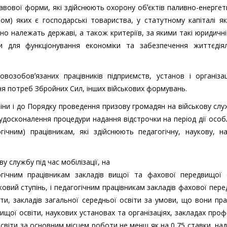
равової форми, які здійснюють охорону обʼєктів паливно-енерге
ом) яких є господарські товариства, у статутному капіталі я
ано належать державі, а також критеріїв, за якими такі юридичн
 для функціонування економіки та забезпечення життєдіял
озобовʼязаних працівників підприємств, установ і організац
я потреб Збройних Сил, інших військових формувань.
іни і до Порядку проведення призову громадян на військову слу
і удосконалення процедури надання відстрочки на період дії осо
гічним) працівникам, які здійснюють педагогічну, наукову, н
у службу під час мобілізації, на
гічним працівникам закладів вищої та фахової передвищої о
ковий ступінь, і педагогічним працівникам закладів фахової пер
віти, закладів загальної середньої освіти за умови, що вони п
ищої освіти, наукових установах та організаціях, закладах проф
освіти за основним місцем роботи не менш як на 0,75 ставки, на