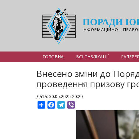
Перейти
до
основного
ПОРАДИ Ю
вмісту
ІНФОРМАЦІЙНО – ПРАВО
ГОЛОВНА
ВСІ ПУБЛІКАЦІЇ
ГАЛЕРЕ
Внесено зміни до Поряд
проведення призову гро
Дата: 30.05.2025 20:20
Share
Facebook
Telegram
Viber