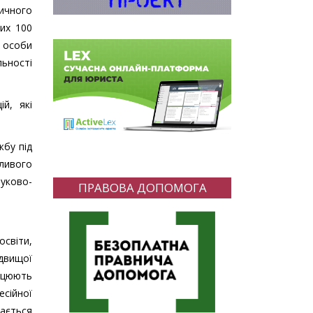
тичного
ких 100
і особи
ьності
ій, які
жбу під
бливого
ауково-
ПРАВОВА ДОПОМОГА
світи,
едвищої
рацюють
есійної
дається