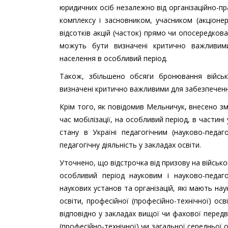
юридичних осіб незалежно від організаційно-п
комплексу і засновником, учасником (акціонер
відсотків акцій (часток) прямо чи опосередков
можуть бути визначені критично важливими
населення в особливий період.
Також, збільшено обсяги бронювання військов
визначені критично важливими для забезпеченн
Крім того, як повідомив Мельничук, внесено зм
час мобілізації, на особливий період, в частин
стану в Україні педагогічним (науково-педаго
педагогічну діяльність у закладах освіти.
Уточнено, що відстрочка від призову на військов
особливий період науковим і науково-педаго
наукових установ та організацій, які мають нау
освіти, професійної (професійно-технічної) ос
відповідно у закладах вищої чи фахової передв
(професійно-технічної) чи загальної середньої 