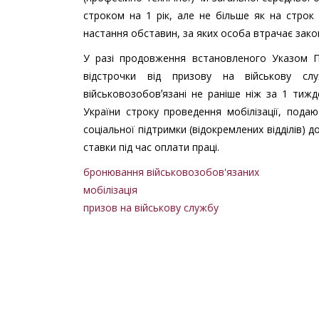
строком на 1 рік, але не більше як на строк
настання обставин, за яких особа втрачає закон
У разі продовження встановленого Указом Пр
відстрочки від призову на військову слу
військовозобовʼязані не раніше ніж за 1 ти
України строку проведення мобілізації, пода
соціальної підтримки (відокремлених відділів) 
ставки під час оплати праці.
бронювання військовозобов'язаних
мобілізація
призов на військову службу