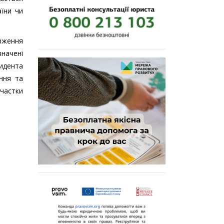
аїни чи
вження
начені
идента
ання та
 частки