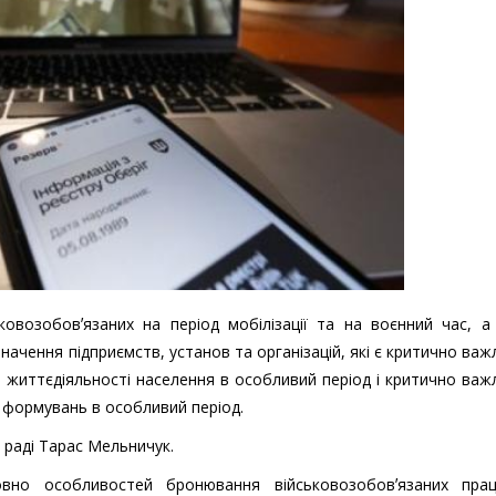
овозобовʼязаних на період мобілізації та на воєнний час, а
значення підприємств, установ та організацій, які є критично ва
 життєдіяльності населення в особливий період і критично ва
 формувань в особливий період.
 раді Тарас Мельничук.
но особливостей бронювання військовозобовʼязаних праці