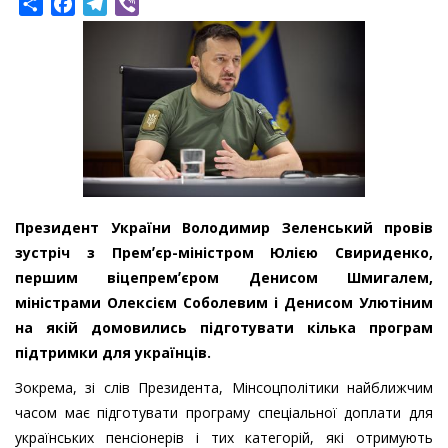
Share
Facebook
Telegram
Viber
Президент України Володимир Зеленський провів
зустріч з Премʼєр-міністром Юлією Свириденко,
першим віцепремʼєром Денисом Шмигалем,
міністрами Олексієм Соболевим і Денисом Улютіним
на якій домовились підготувати кілька програм
підтримки для українців.
Зокрема, зі слів Президента, Мінсоцполітики найближчим
часом має підготувати програму спеціальної доплати для
українських пенсіонерів і тих категорій, які отримують