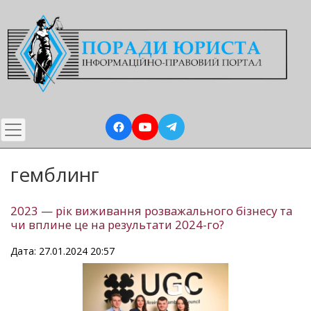
Перейти
до
основного
вмісту
гемблинг
2023 — рік виживання розважального бізнесу та
чи вплине це на результати 2024-го?
Дата: 27.01.2024 20:57