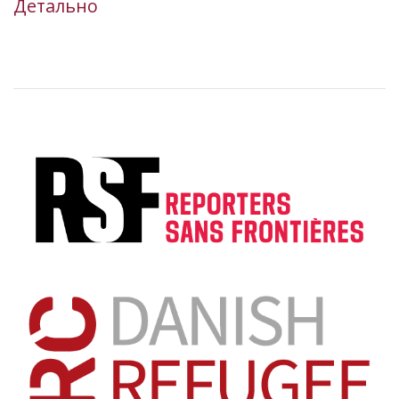
Детально