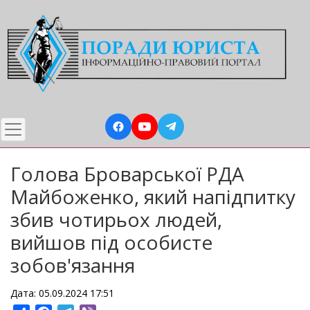
Перейти
до
основного
вмісту
Голова Броварської РДА
Майбоженко, який напідпитку
збив чотирьох людей,
вийшов під особисте
зобов'язання
Дата: 05.09.2024 17:51