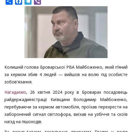
Share
Facebook
Telegram
Viber
Колишній голова Броварської РВА Майбоженко, який пʼяний
за кермом збив 4 людей — вийшов на волю під особисте
зобов'язання.
Нагадаємо
, 26 квітня 2024 року в Броварах посадовець
райдержадміністрації Київщини Володимир Майбоженко,
перебуваючи за кермом автомобіля, проїхав перехрестя на
заборонений сигнал світлофора, виїхав на узбіччя та скоїв
наїзд на пішоходів.
За результатами тестування приладом Drager у водія