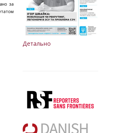
вано за
путатом
Детально