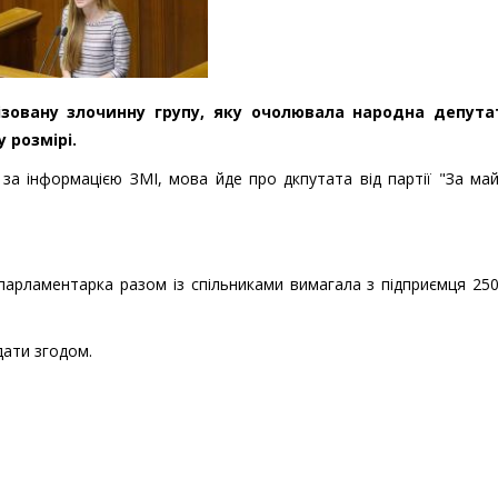
ізовану злочинну групу, яку очолювала народна депутат
 розмірі.
за інформацією ЗМІ, мова йде про дкпутата від партії "За ма
парламентарка разом із спільниками вимагала з підприємця 25
дати згодом.