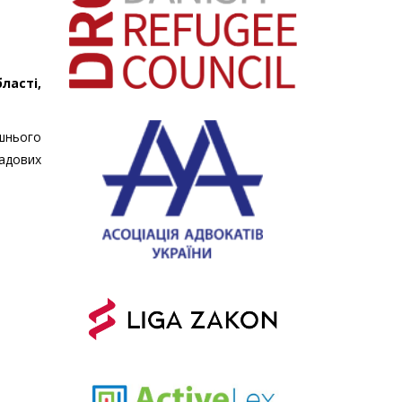
ласті,
шнього
садових