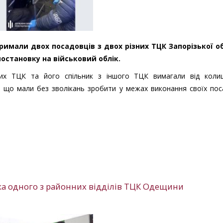
римали двох посадовців з двох різних ТЦК Запорізької об
постановку на військовий облік.
них ТЦК та його спільник з іншого ТЦК вимагали від коли
, що мали без зволікань зробити у межах виконання своїх по
ика одного з районних відділів ТЦК Одещини