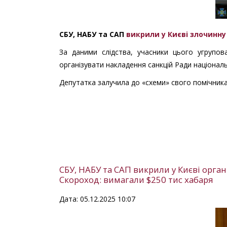
СБУ, НАБУ та САП
викрили у Києві злочинну
За даними слідства, учасники цього угрупов
організувати накладення санкцій Ради націонал
Депутатка залучила до «схеми» свого помічника 
СБУ, НАБУ та САП викрили у Києві орга
Скороход: вимагали $250 тис хабаря
Дата: 05.12.2025 10:07