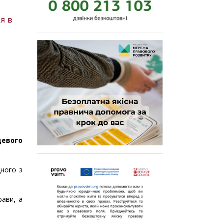
я в
цевого
дного з
рави, а