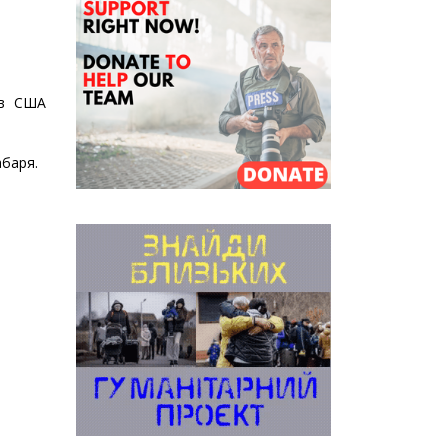
ів США
абаря.