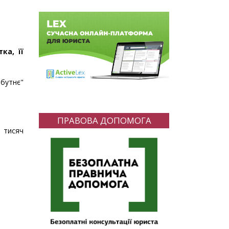
ка, її
йбутнє"
ПРАВОВА ДОПОМОГА
0 тисяч