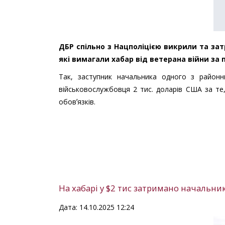
ДБР спільно з Нацполіцією викрили та зат
які вимагали хабар від ветерана війни за 
Так, заступник начальника одного з район
військовослужбовця 2 тис. доларів США за те
обовʼязків.
На хабарі у $2 тис затримано начальн
Дата: 14.10.2025 12:24