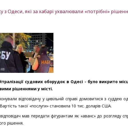
 з Одеси, які за хабарі ухвалювали «потрібні» рішенн
йтралізації судових оборудок в Одесі - було викрито міс
вими рішеннями у місті.
понували відповідачу у цивільній справі домовитися з суддею о
Вартість такої «послуги» становила 10 тис. доларів США.
відповідач мав передати фігурантам як «аванс» до розгляду сп
ого рішення.