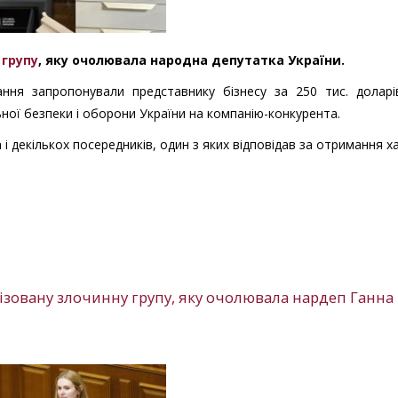
 групу
, яку очолювала народна депутатка України.
ання запропонували представнику бізнесу за 250 тис. долар
ьної безпеки і оборони України на компанію-конкурента.
і декількох посередників, один з яких відповідав за отримання х
нізовану злочинну групу, яку очолювала нардеп Ганна