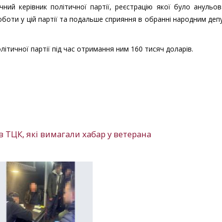
ний керівник політичної партії, реєстрацію якої було анульо
роботи у цій партії та подальше сприяння в обранні народним де
ітичної партії під час отримання ним 160 тисяч доларів.
 ТЦК, які вимагали хабар у ветерана