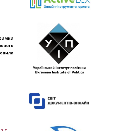
тримки
нового
новила
3,5