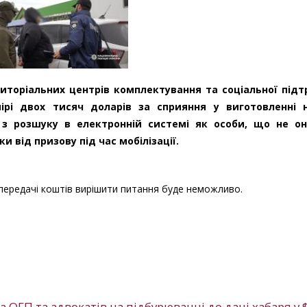
риторіальних центрів комплектування та соціальної під
ірі двох тисяч доларів за сприяння у виготовленні 
я з розшуку в електронній системі як особи, що не о
и від призову під час мобілізації.
 передачі коштів вирішити питання буде неможливо.
 ОГП та адвокатів на підбурюванні до дачі хабаря у $