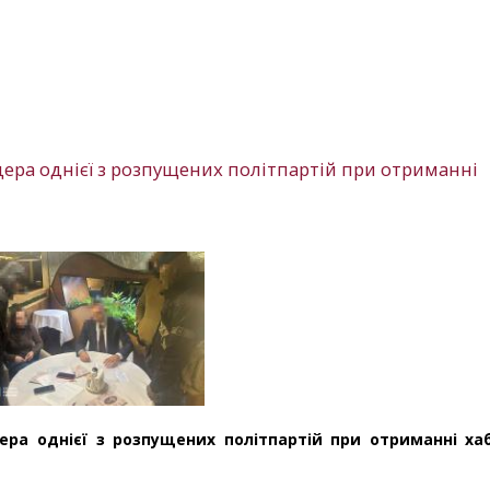
ідера однієї з розпущених політпартій при отриманні
дера однієї з розпущених політпартій при отриманні ха