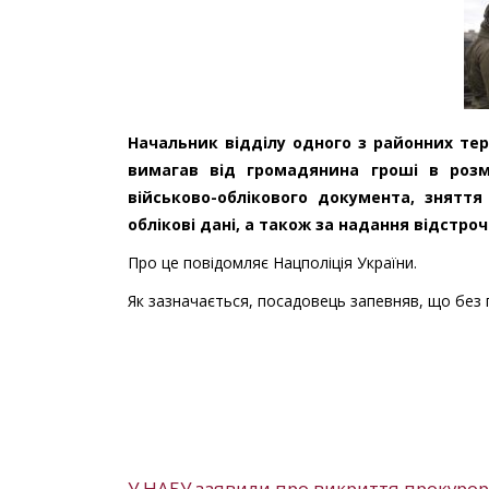
Начальник відділу одного з районних те
вимагав від громадянина гроші в розм
військово-облікового документа, знятт
облікові дані, а також за надання відстрочк
Про це повідомляє Нацполіція України.
Як зазначається, посадовець запевняв, що без
У НАБУ заявили про викриття прокурора