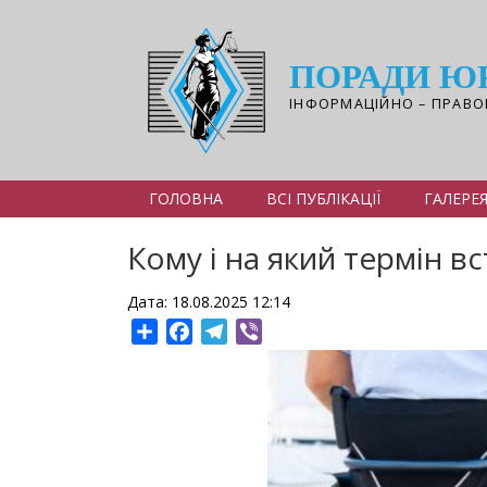
Перейти
до
основного
ПОРАДИ Ю
вмісту
ІНФОРМАЦІЙНО – ПРАВО
ГОЛОВНА
ВСІ ПУБЛІКАЦІЇ
ГАЛЕРЕ
Кому і на який термін в
Дата: 18.08.2025 12:14
Share
Facebook
Telegram
Viber