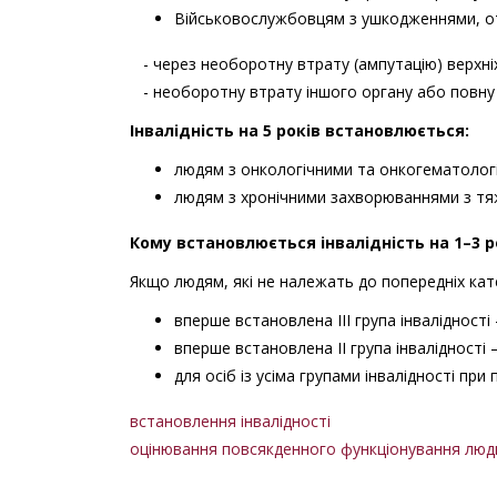
Військовослужбовцям з ушкодженнями, от
- через необоротну втрату (ампутацію) верхніх 
- необоротну втрату іншого органу або повну с
Інвалідність на 5 років встановлюється:
людям з онкологічними та онкогематолог
людям з хронічними захворюваннями з тя
Кому встановлюється інвалідність на 1–3 
Якщо людям, які не належать до попередніх кате
вперше встановлена III група інвалідності –
вперше встановлена II група інвалідності –
для осіб із усіма групами інвалідності при
встановлення інвалідності
оцінювання повсякденного функціонування люд