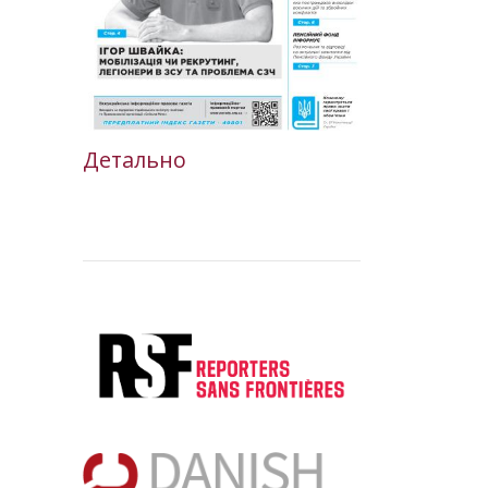
Детально