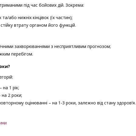
риманими під час бойових дій. Зокрема:
та/або нижніх кінцівок (їх частин);
тійку втрату органом його функцій.
ічними захворюваннями з несприятливим прогнозом;
жким перебігом.
роки?
горій:
 на 1 рік;
 на 2 роки;
 повторному оцінюванні – на 1-3 роки, залежно від стану здоров’я.
ини