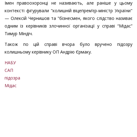
Імен правоохоронці не називають, але раніше у цьому
контексті фігурували "колишній віцепрем’єр-міністр України"
— Олексій Чернишов та "бізнесмен, якого слідство називає
одним із керівників злочинної організації у справі “Мідас”
Тимур Міндіч.
Також по цій справі вчора було вручено підозру
колишньому керівнику ОП Андрію Єрмаку.
НАБУ
САП
підозра
Мідас