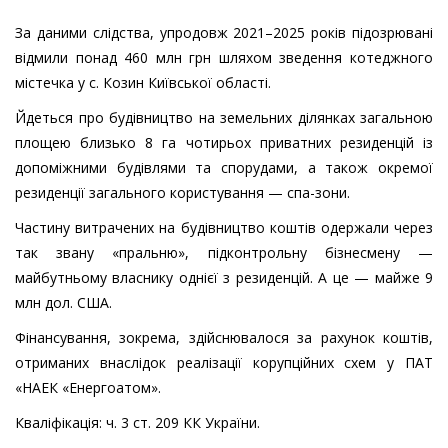
За даними слідства, упродовж 2021–2025 років підозрювані
відмили понад 460 млн грн шляхом зведення котеджного
містечка у с. Козин Київської області.
Йдеться про будівництво на земельних ділянках загальною
площею близько 8 га чотирьох приватних резиденцій із
допоміжними будівлями та спорудами, а також окремої
резиденції загального користування — спа-зони.
Частину витрачених на будівництво коштів одержали через
так звану «пральню», підконтрольну бізнесмену —
майбутньому власнику однієї з резиденцій. А це — майже 9
млн дол. США.
Фінансування, зокрема, здійснювалося за рахунок коштів,
отриманих внаслідок реалізації корупційних схем у ПАТ
«НАЕК «Енергоатом».
Кваліфікація: ч. 3 ст. 209 КК України.