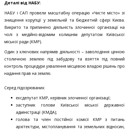
Деталі від НАБУ:
НАБУ і САП провели масштабну операцію «Чисте місто» зі
знищення корупції у земельній та бюджетній сфері Києва.
Викрито та припинено діяльність злочинної організації на
чолі з медійно-відомим колишнім депутатом Київської
міської ради (КМР).
Один з ключових напрямів діяльності – заволодіння цінною
столичною землею під забудову та взяття під повний
контроль процедури ухвалення місцевою владою рішень про
надання прав на землю.
Серед підозрюваних:
ексдепутат КМР, керівник злочинної організації;
заступник голови Київської міської державної
адміністрації (КМДА);
голова та член постійної комісії КМР з питань
архітектури, містопланування та земельних відносин,