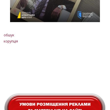
обшук
корупція