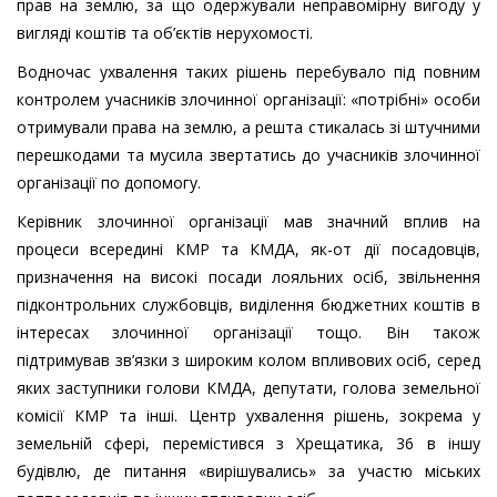
прав на землю, за що одержували неправомірну вигоду у
вигляді коштів та об’єктів нерухомості.
Водночас ухвалення таких рішень перебувало під повним
контролем учасників злочинної організації: «потрібні» особи
отримували права на землю, а решта стикалась зі штучними
перешкодами та мусила звертатись до учасників злочинної
організації по допомогу.
Керівник злочинної організації мав значний вплив на
процеси всередині КМР та КМДА, як-от дії посадовців,
призначення на високі посади лояльних осіб, звільнення
підконтрольних службовців, виділення бюджетних коштів в
інтересах злочинної організації тощо. Він також
підтримував зв’язки з широким колом впливових осіб, серед
яких заступники голови КМДА, депутати, голова земельної
комісії КМР та інші. Центр ухвалення рішень, зокрема у
земельній сфері, перемістився з Хрещатика, 36 в іншу
будівлю, де питання «вирішувались» за участю міських