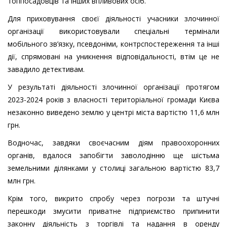
топпосадовців та інших впливових осіб.
Для приховування своєї діяльності учасники злочинної
організації використовували спеціальні термінали
мобільного зв’язку, псевдоніми, контрспостереження та інші
дії, спрямовані на уникнення відповідальності, втім це не
завадило детективам.
У результаті діяльності злочинної організації протягом
2023-2024 років з власності територіальної громади Києва
незаконно виведено землю у центрі міста вартістю 11,6 млн
грн.
Водночас, завдяки своєчасним діям правоохоронних
органів, вдалося запобігти заволодінню ще шістьма
земельними ділянками у столиці загальною вартістю 83,7
млн грн.
Крім того, викрито спробу через погрози та штучні
перешкоди змусити приватне підприємство припинити
законну діяльність з торгівлі та надання в оренду