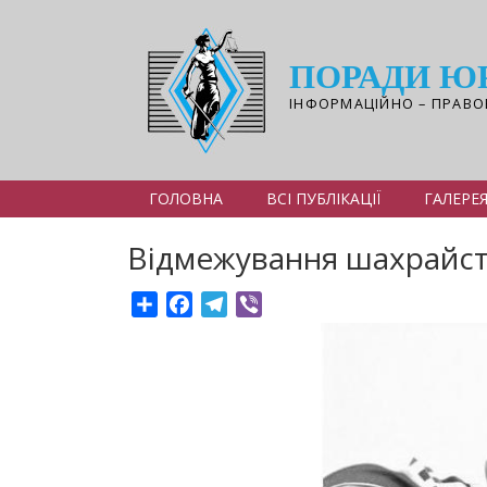
Перейти
до
основного
ПОРАДИ Ю
вмісту
ІНФОРМАЦІЙНО – ПРАВО
ГОЛОВНА
ВСІ ПУБЛІКАЦІЇ
ГАЛЕРЕ
Відмежування шахрайств
Share
Facebook
Telegram
Viber