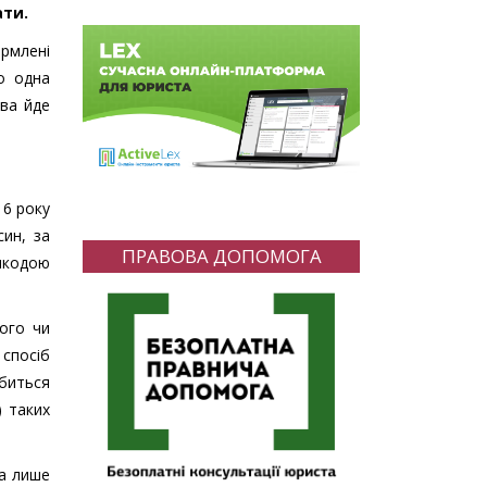
ати.
ормлені
о одна
ова йде
16 року
син, за
ПРАВОВА ДОПОМОГА
ешкодою
ного чи
 спосіб
обиться
) таких
ла лише