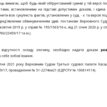
ць вимагає, щоб будь-який обґрунтований сумнів у тій версії под
ами, встановленими на підставі допустимих доказів, і єдина 
и всю сукупність фактів, установлених у суді, - є та версія под
пред`явленим обвинуваченням (див. постанови Верховного Суду
жовтня 2019 р. у справі № 195/1563/16-к, від 21 січня 2020 р. у с
60/23459/17 та ін.).
відсутності складу злочину, необхідно надати докази
ре
а себе зобов`язання .
втня 2021 року Верховним Судом Третьої судової палати Касац
19/17, провадження № 51-2274км21 (ЄДРСРУ № 100614114).