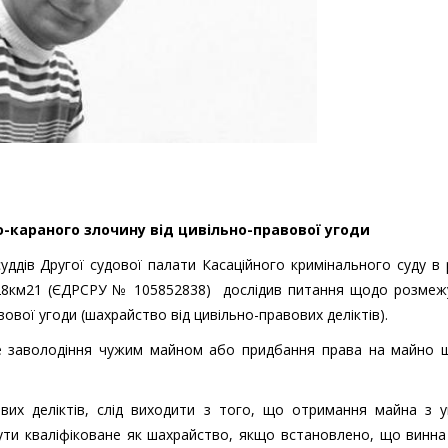
-караного злочину від цивільно-правової угоди
уддів Другої судової палати Касаційного кримінального суду в
28км21 (ЄДРСРУ № 105852838) дослідив питання щодо розмеж
ової угоди (шахрайство від цивільно-правових деліктів).
 заволодіння чужим майном або придбання права на майно 
вих деліктів, слід виходити з того, що отримання майна з 
ути кваліфіковане як шахрайство, якщо встановлено, що винна