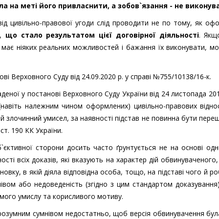
 на меті його привласнити, а зобов`язання - не виконув
ід цивільно-правової угоди слід проводити не по тому, як оф
у,
що стало результатом цієї договірної діяльності
. Якщ
 має ніяких реальних можливостей і бажання їх виконувати, м
ві Верховного Суду від 24.09.2020 р. у справі №755/10138/16-к.
ладеної у постанові Верховного Суду України від 24 листопада 20
(навіть належним чином оформлених) цивільно-правових відно
ій злочинний умисел, за наявності підстав не повинна бути пер
ст. 190 КК України.
б`єктивної сторони досить часто ґрунтується не на основі од
ності всіх доказів, які вказують на характер дій обвинуваченого,
овку, в якій діяла відповідна особа, тощо, на підставі чого й р
івом або недоведеність (згідно з цим стандартом доказування
ямого умислу та корисливого мотиву.
розумним сумнівом недостатньо, щоб версія обвинувачення бу