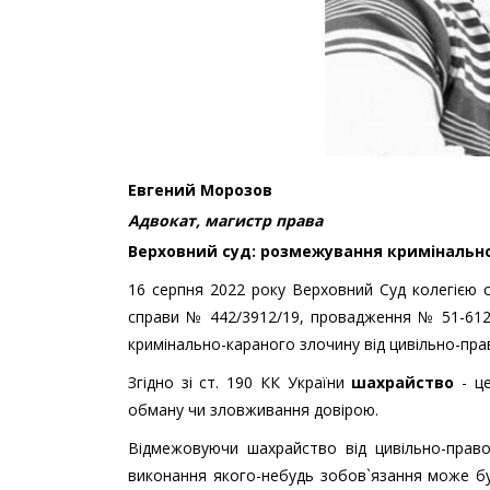
Евгений Морозов
Адвокат, магистр права
Верховний суд: розмежування кримінально
16 серпня 2022 року Верховний Суд колегією с
справи № 442/3912/19, провадження № 51-61
кримінально-караного злочину від цивільно-прав
Згідно зі ст. 190 КК України
шахрайство
- це
обману чи зловживання довірою.
Відмежовуючи шахрайство від цивільно-право
виконання якого-небудь зобов`язання може б