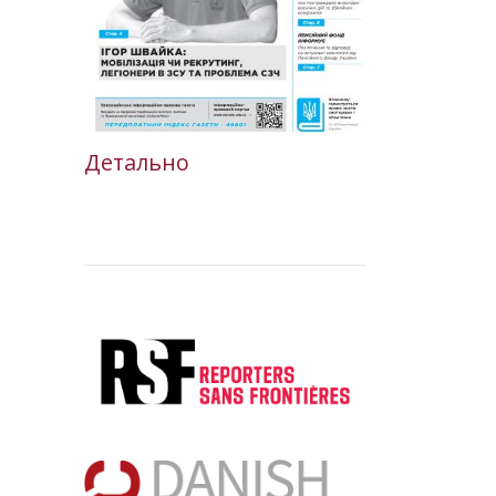
Детально