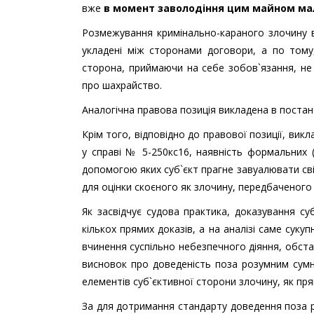
вже
в момент заволодіння цим майном мала
Розмежування кримінально-караного злочину в
укладені між сторонами договори, а по том
сторона, приймаючи на себе зобов`язання, не
про шахрайство.
Аналогічна правова позиція викладена в постано
Крім того, відповідно до правової позиції, вик
у справі № 5-250кс16, наявність формальних 
допомогою яких суб`єкт прагне завуалювати св
для оцінки скоєного як злочину, передбаченого 
Як засвідчує судова практика, доказування су
кількох прямих доказів, а на аналізі саме сукуп
вчинення суспільно небезпечного діяння, обстан
висновок про доведеність поза розумним сумн
елементів суб`єктивної сторони злочину, як пр
За для дотримання стандарту доведення поза 