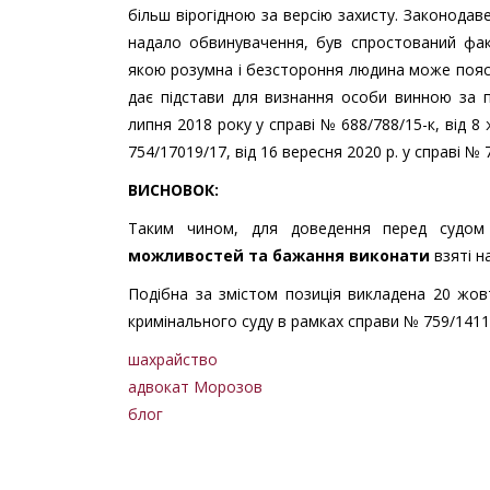
більш вірогідною за версію захисту. Законодаве
надало обвинувачення, був спростований факт
якою розумна і безстороння людина може пояснит
дає підстави для визнання особи винною за 
липня 2018 року у справі № 688/788/15-к, від 8 
754/17019/17, від 16 вересня 2020 р. у справі № 7
ВИСНОВОК:
Таким чином, для доведення перед судом 
можливостей та бажання виконати
взяті н
Подібна за змістом позиція викладена 20 жо
кримінального суду в рамках справи № 759/141
шахрайство
адвокат Морозов
блог