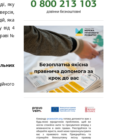
ії, яку
версія,
ій, яка
 від 4
праві №
альних
ійного