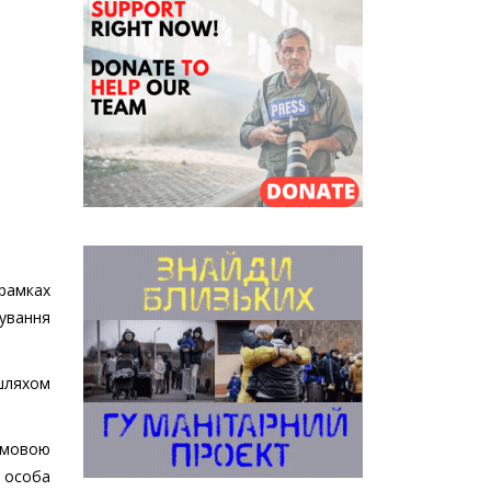
 рамках
ування
шляхом
умовою
 особа