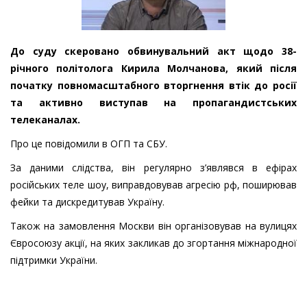
До суду скеровано обвинувальний акт щодо 38-
річного політолога Кирила Молчанова, який після
початку повномасштабного вторгнення втік до росії
та активно виступав на пропагандистських
телеканалах.
Про це повідомили в ОГП та СБУ.
За даними слідства, він регулярно з’являвся в ефірах
російських теле шоу, виправдовував агресію рф, поширював
фейки та дискредитував Україну.
Також на замовлення Москви він організовував на вулицях
Євросоюзу акції, на яких закликав до згортання міжнародної
підтримки України.