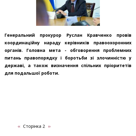
Генеральний прокурор Руслан Кравченко провів
координаційну нараду керівників правоохоронних
органів. Головна мета - обговорення проблемних
питань правопорядку і боротьби зі злочинністю у
державі, а також визначення спільних пріоритетів
для подальшої роботи.
Попередня
‹‹
Сторінка 2
Наступна
››
Розбивка
сторінка
сторінка
на