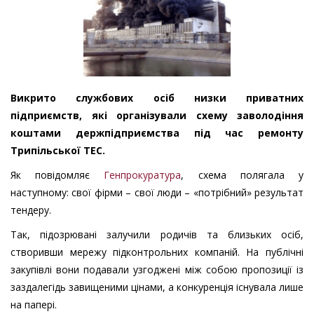
Викрито службових осіб низки приватних
підприємств, які організували схему заволодіння
коштами держпідприємства під час ремонту
Трипільської ТЕС.
Як повідомляє
Генпрокуратура
, схема полягала у
наступному: свої фірми – свої люди – «потрібний» результат
тендеру.
Так, підозрювані залучили родичів та близьких осіб,
створивши мережу підконтрольних компаній. На публічні
закупівлі вони подавали узгоджені між собою пропозиції із
заздалегідь завищеними цінами, а конкуренція існувала лише
на папері.