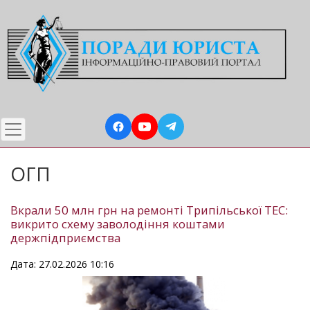
Перейти
до
основного
вмісту
ОГП
Вкрали 50 млн грн на ремонті Трипільської ТЕС:
викрито схему заволодіння коштами
держпідприємства
Дата: 27.02.2026 10:16