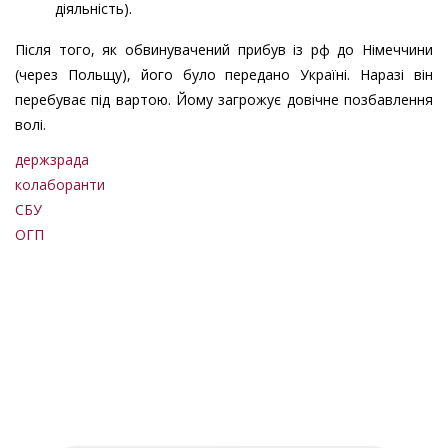
діяльність).
Після того, як обвинувачений прибув із рф до Німеччини
(через Польщу), його було передано Україні. Наразі він
перебуває під вартою. Йому загрожує довічне позбавлення
волі.
держзрада
колаборанти
СБУ
ОГП