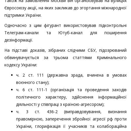
Також на замовлення Москви він організовував на вулицях
Євросоюзу акції, на яких закликав до згортання міжнародної
підтримки України.
Одночасно з цим фігурант використовував підконтрольні
Телеграм-канали та Ютуб-канал для поширення
дезінформації.
На підставі доказів, зібраних слідчими СБУ, підозрюваний
обвинувачується за трьома статтями Кримінального
кодексу України:
ч. 2 ст. 111 (державна зрада, вчинена в умовах
воєнного стану);
ч. 6 ст. 111-1 (організація та проведення заходів
політичного характеру, здійснення інформаційної
діяльності у співпраці з країною-агресором);
ч. 3 ст. 436-2 (виправдовування, визнання
правомірною, заперечення збройної агресії рф проти
України, глорифікація її учасників та колабораційна