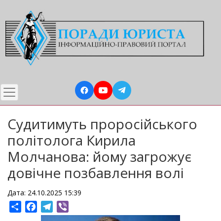
Перейти
до
основного
вмісту
Судитимуть проросійського
політолога Кирила
Молчанова: йому загрожує
довічне позбавлення волі
Дата: 24.10.2025 15:39
Share
Facebook
Telegram
Viber