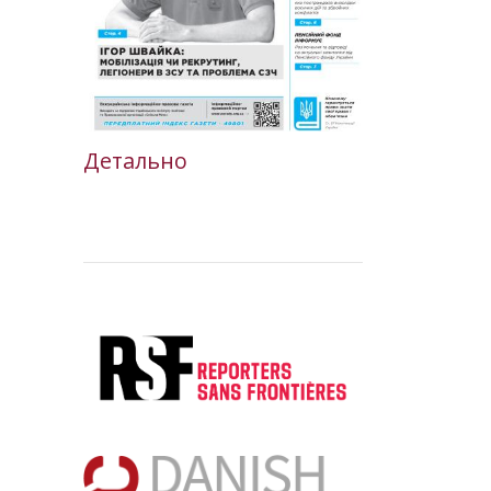
Детально