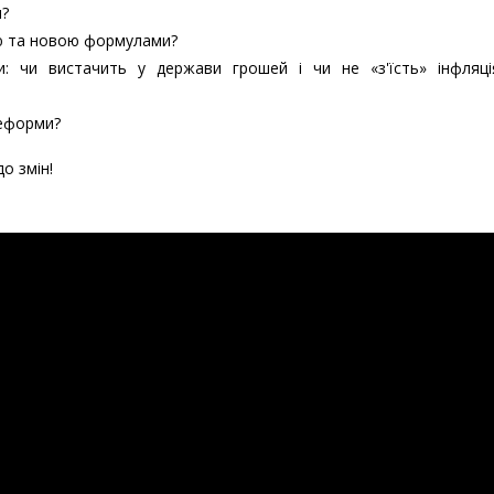
я?
рою та новою формулами?
и: чи вистачить у держави грошей і чи не «з'їсть» інфляці
реформи?
о змін!