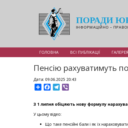
Перейти
до
основного
ПОРАДИ Ю
вмісту
ІНФОРМАЦІЙНО – ПРАВО
ГОЛОВНА
ВСІ ПУБЛІКАЦІЇ
ГАЛЕРЕ
Пенсію рахуватимуть по-
Дата: 09.06.2025 20:43
Share
Facebook
Telegram
Viber
З 1 липня обіцяють нову формулу нарахува
У цьому відео:
Що таке пенсійні бали і як їх нараховуват