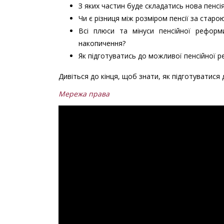
З яких частин буде складатись нова пенсі
Чи є різниця між розміром пенсії за ста
Всі плюси та мінуси пенсійної реформ
накопичення?
Як підготуватись до можливої пенсійної 
Дивіться до кінця, щоб знати, як підготуватися д
Мережа права