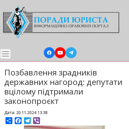
Перейти
до
основного
вмісту
Позбавлення зрадників
державних нагород: депутати
вцілому підтримали
законопроєкт
Дата: 20.11.2024 13:38
Share
Facebook
Telegram
Viber