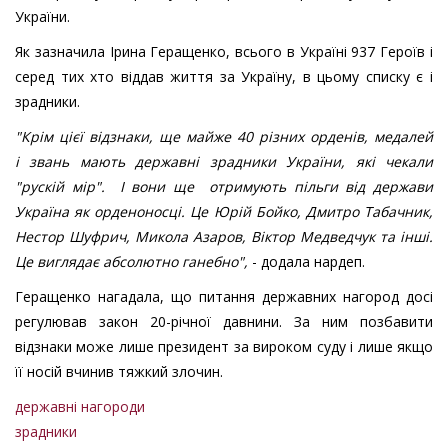
України.
Як зазначила Ірина Геращенко, всього в Україні 937 Героїв і
серед тих хто віддав життя за Україну, в цьому списку є і
зрадники.
"Крім цієї відзнаки, ще майже 40 різних орденів, медалей
і звань мають державні зрадники України, які чекали
"рускій мір". І вони ще отримують пільги від держави
Україна як орденоносці. Це Юрій Бойко, Дмитро Табачник,
Нестор Шуфрич, Микола Азаров, Віктор Медведчук та інші.
Це виглядає абсолютно ганебно",
- додала нардеп.
Геращенко нагадала, що питання державних нагород досі
регулював закон 20-річної давнини. За ним позбавити
відзнаки може лише президент за вироком суду і лише якщо
її носій вчинив тяжкий злочин.
державні нагороди
зрадники