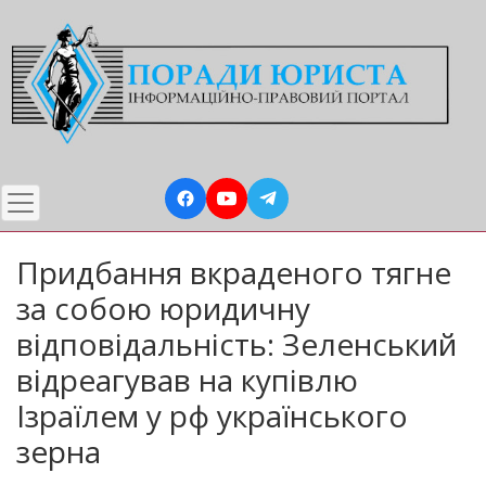
Перейти
до
основного
вмісту
Придбання вкраденого тягне
за собою юридичну
відповідальність: Зеленський
відреагував на купівлю
Ізраїлем у рф українського
зерна