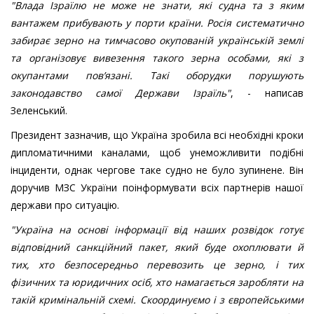
"Влада Ізраїлю не може не знати, які судна та з яким
вантажем прибувають у порти країни. Росія систематично
забирає зерно на тимчасово окупованій українській землі
та організовує вивезення такого зерна особами, які з
окупантами пов’язані. Такі оборудки порушують
законодавство самої Держави Ізраїль"
, - написав
Зеленський.
Президент зазначив, що Україна зробила всі необхідні кроки
дипломатичними каналами, щоб унеможливити подібні
інциденти, однак чергове таке судно не було зупинене. Він
доручив МЗС України поінформувати всіх партнерів нашої
держави про ситуацію.
"Україна на основі інформації від наших розвідок готує
відповідний санкційний пакет, який буде охоплювати й
тих, хто безпосередньо перевозить це зерно, і тих
фізичних та юридичних осіб, хто намагається заробляти на
такій кримінальній схемі. Скоординуємо і з європейськими