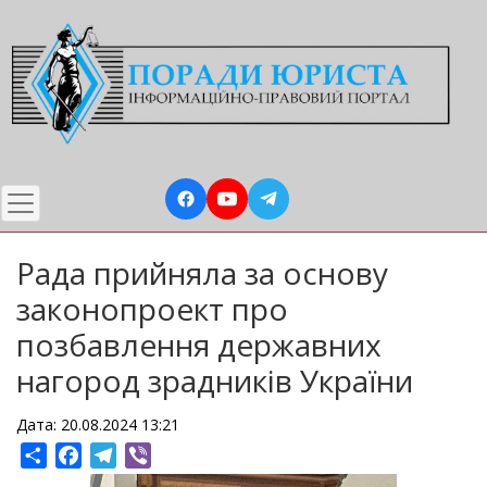
Перейти
до
основного
вмісту
Рада прийняла за основу
законопроект про
позбавлення державних
нагород зрадників України
Дата: 20.08.2024 13:21
Share
Facebook
Telegram
Viber