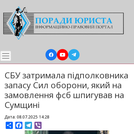
Перейти
до
основного
вмісту
СБУ затримала підполковника
запасу Сил оборони, який на
замовлення фсб шпигував на
Сумщині
Дата: 08.07.2025 14:28
Share
Facebook
Telegram
Viber