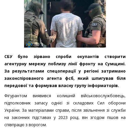
СБУ було зірвано спроби окупантів створити
агентурну мережу поблизу лінії фронту на Сумщині.
За результатами спецоперації у регіоні затримано
законспірованого агента фсб, який шпигував біля
передової та формував власну групу інформаторів.
Фігурантом виявився колишній військовослужбовець,
підполковник запасу однієї зі складових Сил оборони
України. За матеріалами справи, після звільнення зі служби
на законних підставах у 2023 році, він згодом пішов на
співпрацю з ворогом.