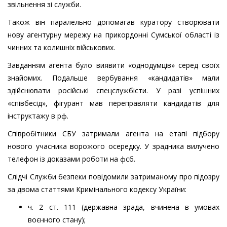
звільнення зі служби.
Також він паралельно допомагав куратору створювати
нову агентурну мережу на прикордонні Сумської області із
чинних та колишніх військових.
Завданням агента було виявити «однодумців» серед своїх
знайомих. Подальше вербування «кандидатів» мали
здійснювати російські спецслужбісти. У разі успішних
«співбесід», фігурант мав переправляти кандидатів для
інструктажу в рф.
Співробітники СБУ затримали агента на етапі підбору
нового учасника ворожого осередку. У зрадника вилучено
телефон із доказами роботи на фсб.
Слідчі Служби безпеки повідомили затриманому про підозру
за двома статтями Кримінального кодексу України:
ч. 2 ст. 111 (державна зрада, вчинена в умовах
воєнного стану);