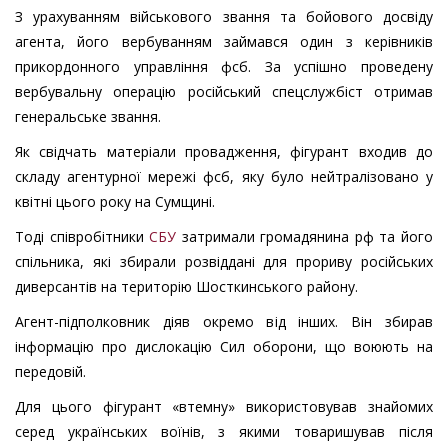
З урахуванням військового звання та бойового досвіду
агента, його вербуванням займався один з керівників
прикордонного управління фсб. За успішно проведену
вербувальну операцію російський спецслужбіст отримав
генеральське звання.
Як свідчать матеріали провадження, фігурант входив до
складу агентурної мережі фсб, яку було нейтралізовано у
квітні цього року на Сумщині.
Тоді співробітники
СБУ
затримали громадянина рф та його
спільника, які збирали розвіддані для прориву російських
диверсантів на територію Шосткинського району.
Агент-підполковник діяв окремо від інших. Він збирав
інформацію про дислокацію Сил оборони, що воюють на
передовій.
Для цього фігурант «втемну» використовував знайомих
серед українських воїнів, з якими товаришував після