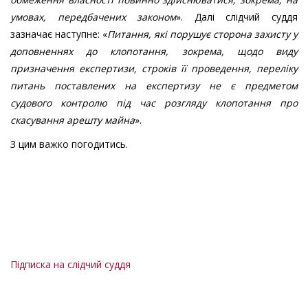
ухвали
умовах,
передбачених законом
». Далі слідчий суддя
(щодо
зазначає наступне: «
Питання, які порушує сторона захисту у
скасування
доповненнях до клопотання, зокрема,
щодо виду
арешту
призначення експертизи,
строків її проведення, переліку
майна)
питань поставлених на експертизу не є предметом
слідчого
судового контролю під час розгляду клопотання про
судді
скасування арешту майна
».
ВАКС,
а
З цим важко погодитись.
саме
у
відмові
у
задоволені
клопотання
Підписка на слідчий суддя