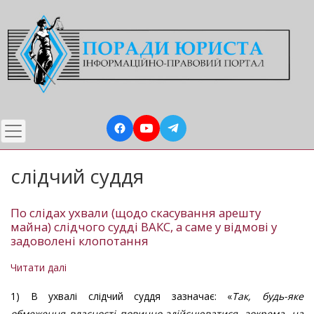
Перейти
до
основного
вмісту
слідчий суддя
По слідах ухвали (щодо скасування арешту
майна) слідчого судді ВАКС, а саме у відмові у
задоволені клопотання
Читати далі
про
По
1) В ухвалі слідчий суддя зазначає: «
Так, будь-яке
слідах
обмеження власності повинно здійснюватися, зокрема, на