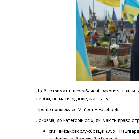
Щоб отримати передбачені законом пільги чл
необхідно мати відповідний статус.
Про це повідомляє Мін’юст у Facebook.
Зокрема, до категорій осіб, які мають право от
сім’ї військовослужбовців (ЗСУ, Нацгвар
національну безпеку й оборону);