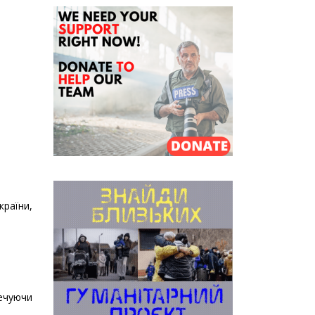
раїни,
печуючи