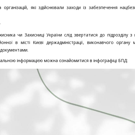
та організацій, які здійснювали заходи із забезпечення нацбе
.
хисника чи Захисниці України слід звертатися до підрозділу з
онної в місті Києві держадміністрації, виконавчого органу м
и документами.
етальною інформацією можна ознайомитися в інфографіці БПД: