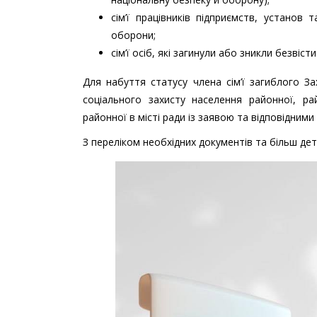
сім’ї працівників підприємств, установ 
оборони;
сім’ї осіб, які загинули або зникли безвісти
Для набуття статусу члена сім’ї загиблого За
соціального захисту населення районної, рай
районної в місті ради із заявою та відповідним
З переліком необхідних документів та більш д