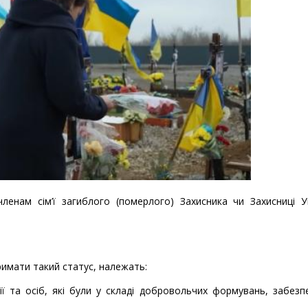
енам сім’ї загиблого (померлого) Захисника чи Захисниці Ук
римати такий статус, належать:
дії та осіб, які були у складі добровольчих формувань, забез