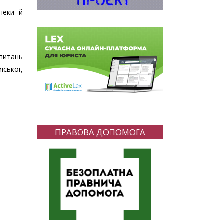
зпеки й
 питань
іської,
ПРАВОВА ДОПОМОГА