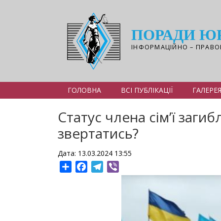
Перейти
до
основного
ПОРАДИ Ю
вмісту
ІНФОРМАЦІЙНО – ПРАВО
ГОЛОВНА
ВСІ ПУБЛІКАЦІЇ
ГАЛЕРЕ
Статус члена сім’ї загиб
звертатись?
Дата: 13.03.2024 13:55
Share
Facebook
Telegram
Viber