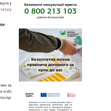
янути у
татусу
ць:
тики за
х осіб)
 послуг