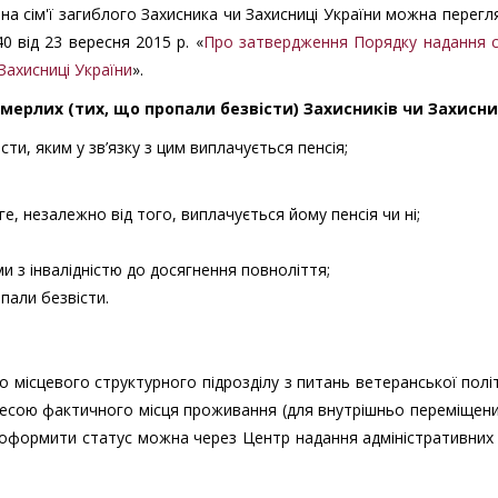
на сім'ї загиблого Захисника чи Захисниці України можна перегл
0 від 23 вересня 2015 р. «
Про затвердження Порядку надання с
Захисниці України
».
омерлих (тих, що пропали безвісти) Захисників чи Захисни
ти, яким у зв’язку з цим виплачується пенсія;
е, незалежно від того, виплачується йому пенсія чи ні;
ами з інвалідністю до досягнення повноліття;
опали безвісти.
 місцевого структурного підрозділу з питань ветеранської полі
есою фактичного місця проживання (для внутрішньо переміщени
 оформити статус можна через Центр надання адміністративних