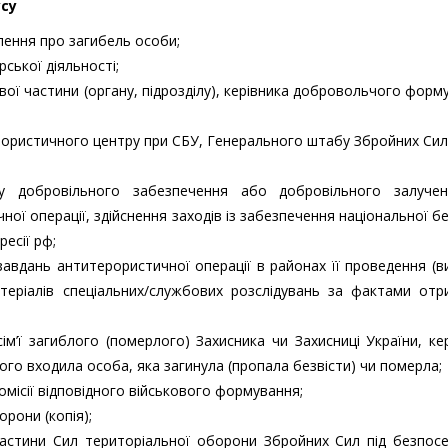
усу
лення про загибель особи;
ської діяльності;
вої частини (органу, підрозділу), керівника добровольчого форм
ерористичного центру при СБУ, Генерального штабу Збройних Сил
у добровільного забезпечення або добровільного залуче
ї операції, здійснення заходів із забезпечення національної бе
ресії рф;
авдань антитерористичної операції в районах її проведення (в
атеріалів спеціальних/службових розслідувань за фактами от
м’ї загиблого (померлого) Захисника чи Захисниці України, ке
го входила особа, яка загинула (пропала безвісти) чи померла;
омісії відповідного військового формування;
рони (копія);
частини Сил територіальної оборони Збройних Сил під безпосе