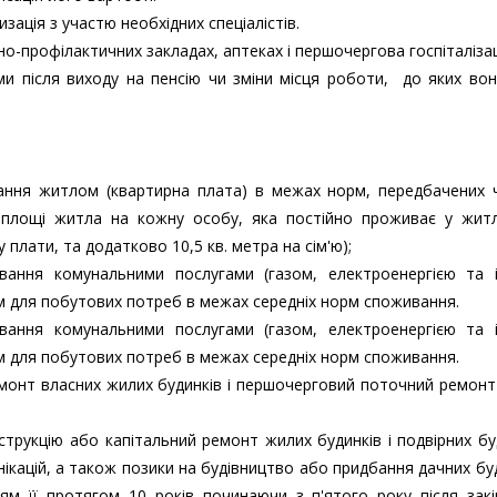
ація з участю необхідних спеціалістів.
о-профілактичних закладах, аптеках і першочергова госпіталізац
ями після виходу на пенсію чи зміни місця роботи, до яких во
ання житлом (квартирна плата) в межах норм, передбачених 
ї площі житла на кожну особу, яка постійно проживає у жит
 плати, та додатково 10,5 кв. метра на сім'ю);
вання комунальними послугами (газом, електроенергією та 
м для побутових потреб в межах середніх норм споживання.
вання комунальними послугами (газом, електроенергією та 
м для побутових потреб в межах середніх норм споживання.
монт власних жилих будинків і першочерговий поточний ремон
трукцію або капітальний ремонт жилих будинків і подвірних бу
ікацій, а також позики на будівництво або придбання дачних буд
ям її протягом 10 років починаючи з п'ятого року після зак