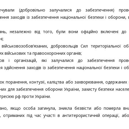
печували (добровільно залучалися до забезпечення) пров
ення заходів із забезпечення національної безпеки і оборони, ві
ань, незалежно від того, були вони офіційно включені до 
і;
в, військовозобов’язаних, добровольців Сил територіальної о
ших військових та правоохоронних органів;
анов і організацій, які залучалися до забезпечення пров
я здійснення заходів із забезпечення національної безпеки і о
ідок поранення, контузії, каліцтва або захворювання, одержаних 
дних для забезпечення оборони України, захисту безпеки насел
агресією рф проти України.
ано, якщо особа загинула, зникла безвісти або померла вна
, отриманих під час участі в антитерористичній операції, аб