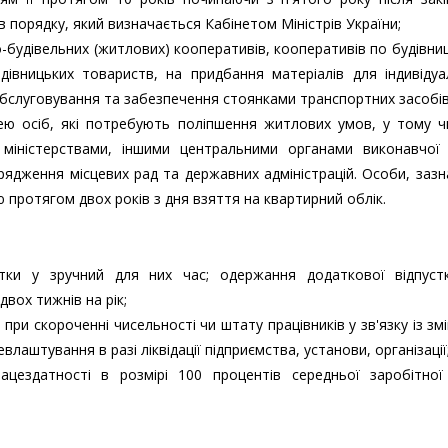
в порядку, який визначається Кабінетом Міністрів України;
будівельних (житлових) кооперативів, кооперативів по будівни
адівницьких товариств, на придбання матеріалів для індивіду
 обслуговування та забезпечення стоянками транспортних засобів
 осіб, які потребують поліпшення житлових умов, у тому чи
міністерствами, іншими центральними органами виконавчої 
рядження місцевих рад та державних адміністрацій. Особи, зазн
 протягом двох років з дня взяття на квартирний облік.
стки у зручний для них час; одержання додаткової відпуст
вох тижнів на рік;
ри скороченні чисельності чи штату працівників у зв'язку із зм
евлаштування в разі ліквідації підприємства, установи, організації
цездатності в розмірі 100 процентів середньої заробітної