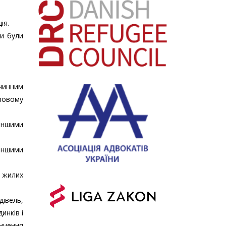
ія.
ни були
чинним
ловому
іншими
іншими
т жилих
дівель,
инків і
інчення