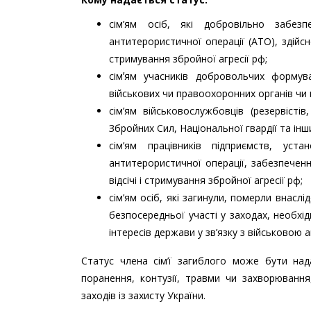
сім’ям осіб, які добровільно забез
антитерористичної операції (АТО), здійсн
стримування збройної агресії рф;
сімʼям учасників добровольчих формув
військових чи правоохоронних органів чи н
сім’ям військовослужбовців (резервісті
Збройних Сил, Національної гвардії та ін
сім’ям працівників підприємств, уст
антитерористичної операції, забезпеченн
відсічі і стримування збройної агресії рф;
сім’ям осіб, які загинули, померли внасл
безпосередньої участі у заходах, необхі
інтересів держави у зв’язку з військовою 
Статус члена сім’ї загиблого може бути над
поранення, контузії, травми чи захворювання
заходів із захисту України.