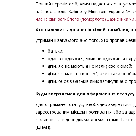
Повний перелік осіб, яким надається статус чле
п. 2 постанови Кабінету Міністрів України № 74
члена сім’ї загиблого (померлого) Захисника чи 
Хто належить до членів сімей загиблих, п
утриманці загиблого або того, хто пропав безвіс
батьки;
один з подружжя, який не одружився вдруг
діти, які не мають (і не мали) своїх сімей;
діти, які мають свої сім’ї, але стали особ
діти, обоє з батьків яких загинули або пр
Куди звертатися для оформлення статусу
Для отримання статусу необхідно звернутися до
зареєстрованим місцем проживання або за адр
з заявою та відповідними документами. Також
(ЦНАП).