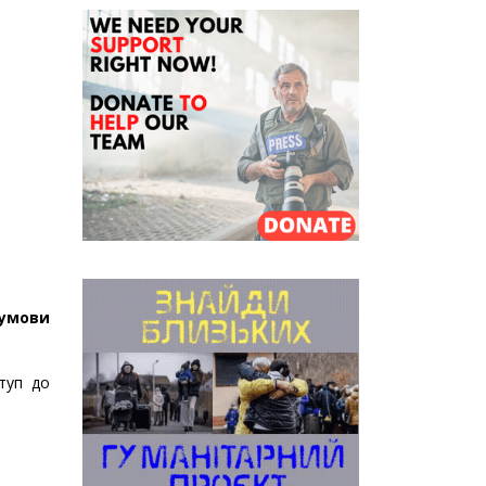
 умови
туп до