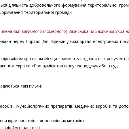
ться діяльність добровольчого формування територіальної гром
ормування територіальної громади;
члена сім’ї загиблого (померлого) Захисника чи Захисниці Україн
нлайн через Портал Дія, Єдиний держпортал електронних посл
ідрозділом протягом місяця з моменту подання всіх документів.
аконом України «Про адміністративну процедуру» або в суді.
надаються такі пільги:
засобів, імунобіологічних препаратів, медичних виробів та доп
я (крім протезів з дорогоцінних металів).
сація його вартості.