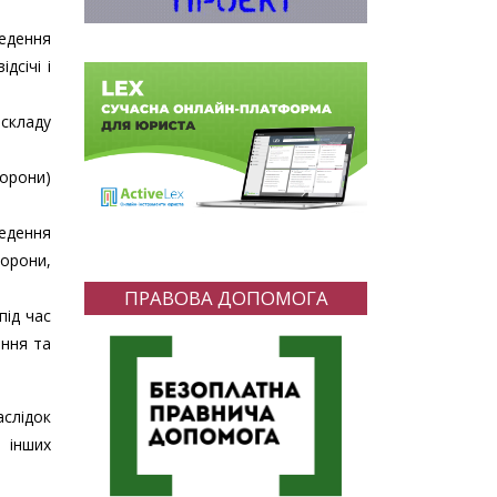
едення
дсічі і
складу
борони)
едення
борони,
ПРАВОВА ДОПОМОГА
під час
ення та
слідок
о інших