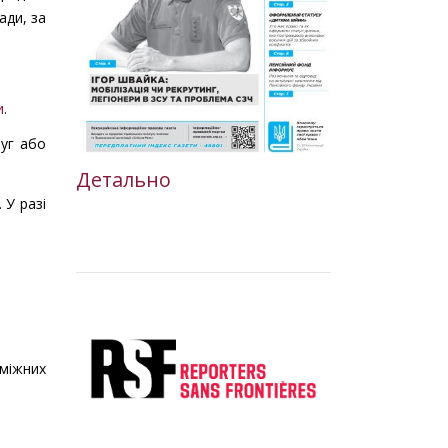
ади, за
и
.
уг або
Детально
 У разі
оміжних