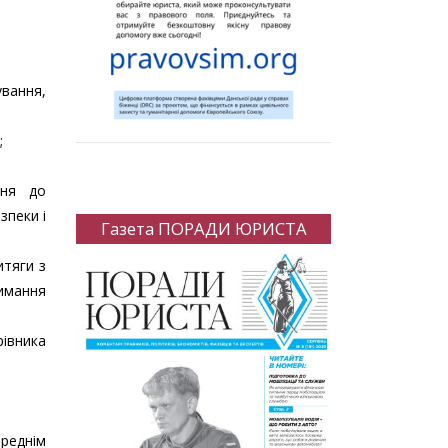
ування,
;
ння до
зпеки і
Газета ПОРАДИ ЮРИСТА
итяги з
римання
рівника
реднім