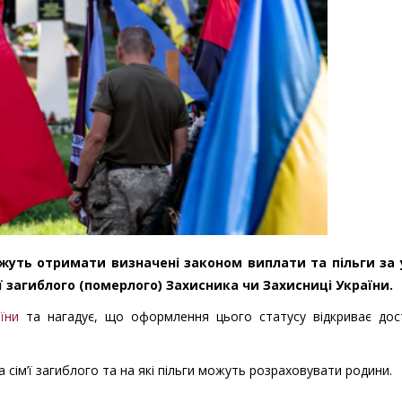
жуть отримати визначені законом виплати та пільги за
ї загиблого (померлого) Захисника чи Захисниці України.
їни
та нагадує, що оформлення цього статусу відкриває дос
а сім’ї загиблого та на які пільги можуть розраховувати родини.