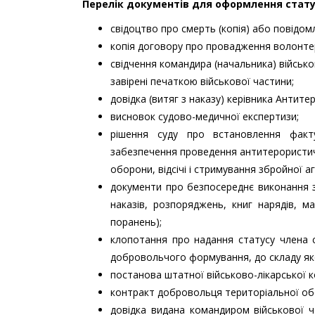
Перелік документів для оформлення стат
свідоцтво про смерть (копія) або повідом
копія договору про провадження волонтер
свідчення командира (начальника) військо
завірені печаткою військової частини;
довідка (витяг з наказу) керівника Антит
висновок судово-медичної експертизи;
рішення суду про встановлення факт
забезпечення проведення антитерористично
оборони, відсічі і стримування збройної аг
документи про безпосереднє виконання з
наказів, розпоряджень, книг нарядів, м
поранень);
клопотання про надання статусу члена сі
добровольчого формування, до складу яко
постанова штатної військово-лікарської к
контракт добровольця територіальної обо
довідка видана командиром військової 