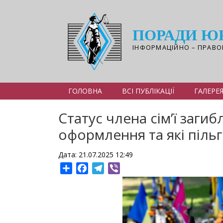
Перейти
до
основного
ПОРАДИ Ю
вмісту
ІНФОРМАЦІЙНО – ПРАВО
ГОЛОВНА
ВСІ ПУБЛІКАЦІЇ
ГАЛЕРЕ
Статус члена сім’ї заги
оформлення та які пільг
Дата: 21.07.2025 12:49
Share
Facebook
Telegram
Viber