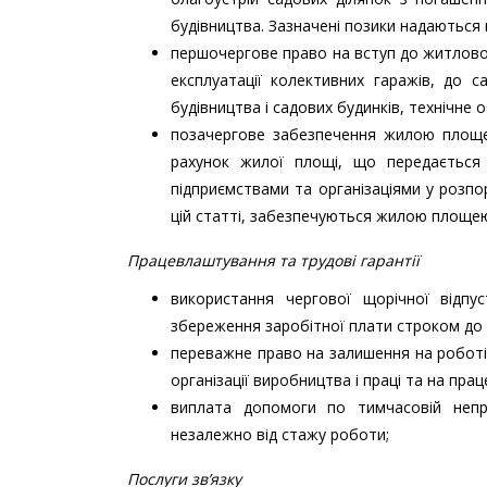
будівництва. Зазначені позики надаються 
першочергове право на вступ до житлово-
експлуатації колективних гаражів, до с
будівництва і садових будинків, технічне
позачергове забезпечення жилою площею
рахунок жилої площі, що передається 
підприємствами та організаціями у розпо
цій статті, забезпечуються жилою площею
Працевлаштування та трудові гарантії
використання чергової щорічної відпу
збереження заробітної плати строком до д
переважне право на залишення на роботі п
організації виробництва і праці та на прац
виплата допомоги по тимчасовій непра
незалежно від стажу роботи;
Послуги звʼязку