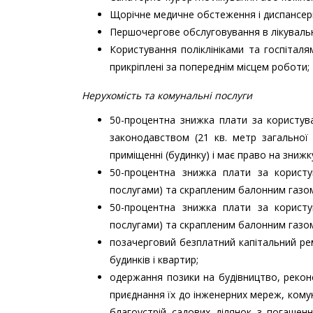
Щорічне медичне обстеження і диспансериз
Першочергове обслуговування в лікувальн
Користування поліклініками та госпітал
прикріплені за попереднім місцем роботи;
Нерухомість та комунальні послуги
50-процентна знижка плати за користув
законодавством (21 кв. метр загально
приміщенні (будинку) і має право на знижку
50-процентна знижка плати за користу
послугами) та скрапленим балонним газо
50-процентна знижка плати за користу
послугами) та скрапленим балонним газо
позачерговий безплатний капітальний ре
будинків і квартир;
одержання позики на будівництво, реконс
приєднання їх до інженерних мереж, комун
благоустрій садових ділянок з погашенн