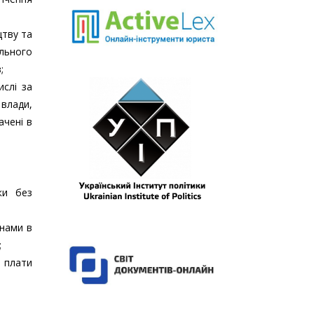
цтву та
ального
;
слі за
влади,
ачені в
ки без
інами в
;
 плати