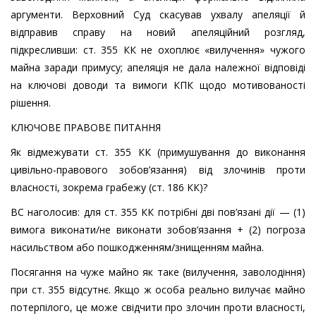
аргументи. Верховний Суд скасував ухвалу апеляції й
відправив справу на новий апеляційний розгляд,
підкресливши: ст. 355 КК не охоплює «вилучення» чужого
майна заради примусу; апеляція не дала належної відповіді
на ключові доводи та вимоги КПК щодо мотивованості
рішення.
КЛЮЧОВЕ ПРАВОВЕ ПИТАННЯ
Як відмежувати ст. 355 КК (примушування до виконання
цивільно-правового зобов’язання) від злочинів проти
власності, зокрема грабежу (ст. 186 КК)?
ВС наголосив: для ст. 355 КК потрібні дві пов’язані дії — (1)
вимога виконати/не виконати зобов’язання + (2) погроза
насильством або пошкодженням/знищенням майна.
Посягання на чуже майно як таке (вилучення, заволодіння)
при ст. 355 відсутнє. Якщо ж особа реально вилучає майно
потерпілого, це може свідчити про злочин проти власності,