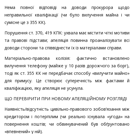
Нема повної відповіді на доводи прокурора щодо
неправильної кваліфікації (чи було вилучення майна і чи
сумісне це з 355 КК).
Порушення ст. 370, 419 КПК: ухвала має містити чіткі мотиви
та правові підстави; апеляція повинна проаналізувати всі
доводи сторони та співвіднести їх із матеріалами справи.
Матеріально-правова колізія: фактично встановлено
вилучення телефону (майже у 10 разів дорожчого за борг),
тоді як ст. 355 КК не передбачає способу «вилучити майно»
для примусу. Це створює суперечність між фактами й
кваліфікацією, яку апеляція не усунула.
ЩО ПЕРЕВІРИТИ ПРИ НОВОМУ АПЕЛЯЦІЙНОМУ РОЗГЛЯДІ
Наявність/відсутність цивільно-правового зобов’язання між
кредитором і потерпілим (чи реально існувала «угода» на
повернення коштів; чи обвинувачений був обґрунтовано
«впевнений» у ній).