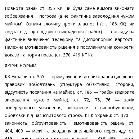
Повнота ознак ст. 355 КК: чи була саме вимога виконати
зобов’язання + погроза (а не фактичне заволодіння чужим
майном). Ознаки злочину проти власності (ст. 186 КК): чи
свідчать дії про відкрите викрадення (грабіж) — з огляду на
фактичне вилучення телефону та диспропорцію вартості.
Належна мотивованість рішення з посиланням на конкретні
докази та норми права (ст. 370, 419 КПК).
ЯКІРНІ НОРМИ
КК України: ст. 355 — примушування до виконання цивільно-
правових зобов’язань (структура об’єктивної сторони,
відсутність посягання на майно), ст. 186 — грабіж (відкрите
викрадення чужого майна), ст. 72, 75, 76 — залік
попереднього ув’язнення; звільнення з випробуванням;
обов’язки під час іспитового строку. КПК України: ст. 370 —
законність, обґрунтованість і вмотивованість рішень; ст.
404, 409 — межі та завдання апеляційного перегляду; ст.
419 — зміст і мотиви ухвали апеляції; ст. 433, 438 — межі