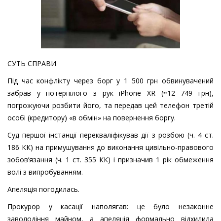
СУТЬ СПРАВИ
Під час конфлікту через борг у 1 500 грн обвинувачений
забрав у потерпілого з рук iPhone XR (≈12 749 грн),
погрожуючи розбити його, та передав цей телефон третій
особі (кредитору) «в обмін» на повернення боргу.
Суд першої інстанції перекваліфікував дії з розбою (ч. 4 ст.
186 КК) на примушування до виконання цивільно-правового
зобов’язання (ч. 1 ст. 355 КК) і призначив 1 рік обмеження
волі з випробуванням.
Апеляція погодилась.
Прокурор у касації наполягав: це було незаконне
заволодіння майном, а апеляція формально відхилила