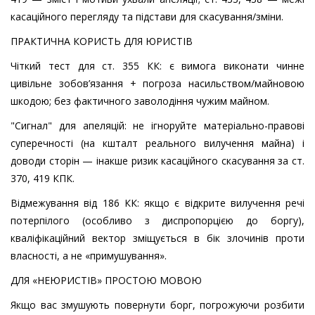
касаційного перегляду та підстави для скасування/зміни.
ПРАКТИЧНА КОРИСТЬ ДЛЯ ЮРИСТІВ
Чіткий тест для ст. 355 КК: є вимога виконати чинне
цивільне зобов’язання + погроза насильством/майновою
шкодою; без фактичного заволодіння чужим майном.
"Сигнал" для апеляцій: не ігноруйте матеріально-правові
суперечності (на кшталт реального вилучення майна) і
доводи сторін — інакше ризик касаційного скасування за ст.
370, 419 КПК.
Відмежування від 186 КК: якщо є відкрите вилучення речі
потерпілого (особливо з диспропорцією до боргу),
кваліфікаційний вектор зміщується в бік злочинів проти
власності, а не «примушування».
ДЛЯ «НЕЮРИСТІВ» ПРОСТОЮ МОВОЮ
Якщо вас змушують повернути борг, погрожуючи розбити