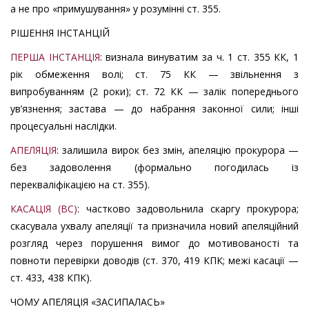
а не про «примушування» у розумінні ст. 355.
РІШЕННЯ ІНСТАНЦІЙ
ПЕРША ІНСТАНЦІЯ
: визнала винуватим за ч. 1 ст. 355 КК, 1
рік обмеження волі; ст. 75 КК — звільнення з
випробуванням (2 роки); ст. 72 КК — залік попереднього
ув’язнення; застава — до набрання законної сили; інші
процесуальні наслідки.
АПЕЛЯЦІЯ
: залишила вирок без змін, апеляцію прокурора —
без задоволення (формально погодилась із
перекваліфікацією на ст. 355).
КАСАЦІЯ (ВС)
: частково задовольнила скаргу прокурора;
скасувала ухвалу апеляції та призначила новий апеляційний
розгляд через порушення вимог до мотивованості та
повноти перевірки доводів (ст. 370, 419 КПК; межі касації —
ст. 433, 438 КПК).
ЧОМУ АПЕЛЯЦІЯ «ЗАСИПАЛАСЬ»