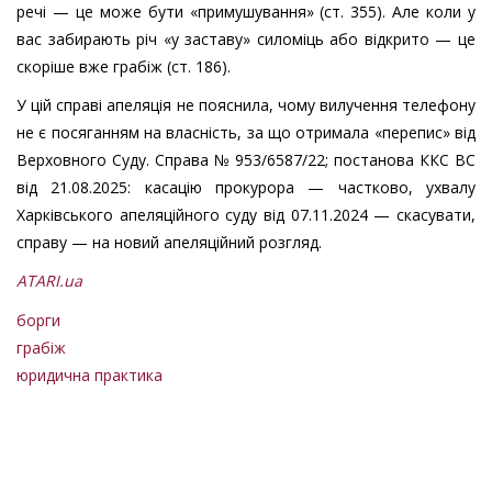
речі — це може бути «примушування» (ст. 355). Але коли у
вас забирають річ «у заставу» силоміць або відкрито — це
скоріше вже грабіж (ст. 186).
У цій справі апеляція не пояснила, чому вилучення телефону
не є посяганням на власність, за що отримала «перепис» від
Верховного Суду. Справа № 953/6587/22; постанова ККС ВС
від 21.08.2025: касацію прокурора — частково, ухвалу
Харківського апеляційного суду від 07.11.2024 — скасувати,
справу — на новий апеляційний розгляд.
ATARI.ua
борги
грабіж
юридична практика