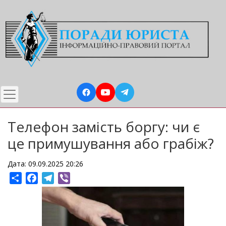
Перейти
до
основного
вмісту
Телефон замість боргу: чи є
це примушування або грабіж?
Дата: 09.09.2025 20:26
Share
Facebook
Telegram
Viber