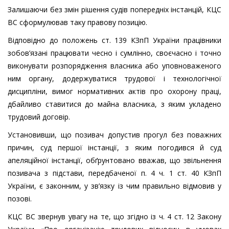
Залишаючи без змін рішення судів попередніх інстанцій, КЦС
ВС сформулював таку правову позицію.
Відповідно до положень ст. 139 КЗпП України працівники
зобов’язані працювати чесно і сумлінно, своєчасно і точно
виконувати розпорядження власника або уповноваженого
ним органу, додержуватися трудової і технологічної
дисципліни, вимог нормативних актів про охорону праці,
дбайливо ставитися до майна власника, з яким укладено
трудовий договір.
Установивши, що позивач допустив прогул без поважних
причин, суд першої інстанції, з яким погодився й суд
апеляційної інстанції, обґрунтовано вважав, що звільнення
позивача з підстави, передбаченої п. 4 ч. 1 ст. 40 КЗпП
України, є законним, у зв’язку із чим правильно відмовив у
позові.
КЦС ВС звернув увагу на те, що згідно із ч. 4 ст. 12 Закону