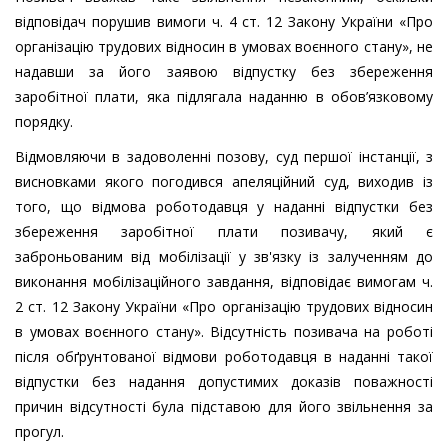
відповідач порушив вимоги ч. 4 ст. 12 Закону України «Про
організацію трудових відносин в умовах воєнного стану», не
надавши за його заявою відпустку без збереження
заробітної плати, яка підлягала наданню в обов’язковому
порядку.
Відмовляючи в задоволенні позову, суд першої інстанції, з
висновками якого погодився апеляційний суд, виходив із
того, що відмова роботодавця у наданні відпустки без
збереження заробітної плати позивачу, який є
заброньованим від мобілізації у зв'язку із залученням до
виконання мобілізаційного завдання, відповідає вимогам ч.
2 ст. 12 Закону України «Про організацію трудових відносин
в умовах воєнного стану». Відсутність позивача на роботі
після обґрунтованої відмови роботодавця в наданні такої
відпустки без надання допустимих доказів поважності
причин відсутності була підставою для його звільнення за
прогул.