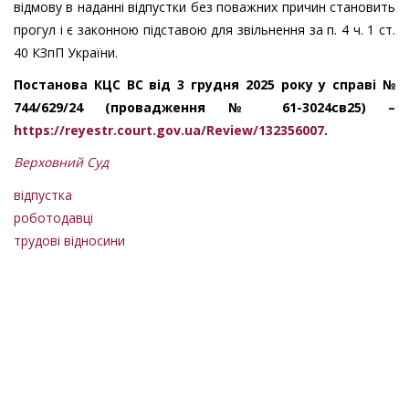
відмову в наданні відпустки без поважних причин становить
прогул і є законною підставою для звільнення за п. 4 ч. 1 ст.
40 КЗпП України.
Постанова КЦС ВС від 3 грудня 2025 року у справі №
744/629/24 (провадження № 61-3024св25) –
https://reyestr.court.gov.ua/Review/132356007
.
Верховний Суд
відпустка
роботодавці
трудові відносини