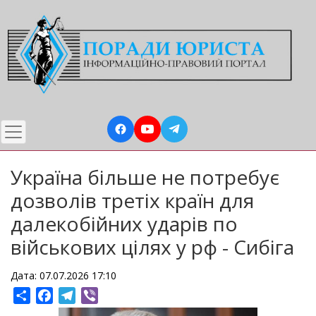
Перейти
до
основного
вмісту
Україна більше не потребує
дозволів третіх країн для
далекобійних ударів по
військових цілях у рф - Сибіга
Дата: 07.07.2026 17:10
Share
Facebook
Telegram
Viber