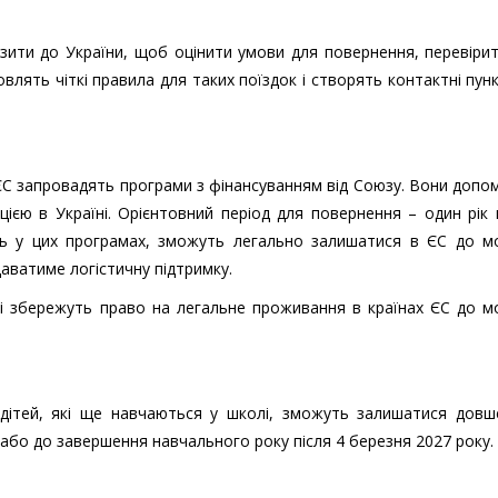
зити до України, щоб оцінити умови для повернення, перевіри
овлять чіткі правила для таких поїздок і створять контактні пун
ЄС запровадять програми з фінансуванням від Союзу. Вони доп
єю в Україні. Орієнтовний період для повернення – один рік 
асть у цих програмах, зможуть легально залишатися в ЄС до м
аватиме логістичну підтримку.
нці збережуть право на легальне проживання в країнах ЄС до 
ітей, які ще навчаються у школі, зможуть залишатися довш
 або до завершення навчального року після 4 березня 2027 року.