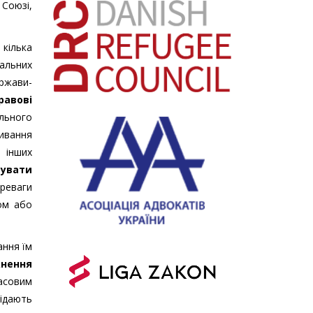
 Союзі,
 кілька
альних
ержави-
равові
ального
живання
и інших
увати
ереваги
ом або
ання їм
кнення
асовим
ідають