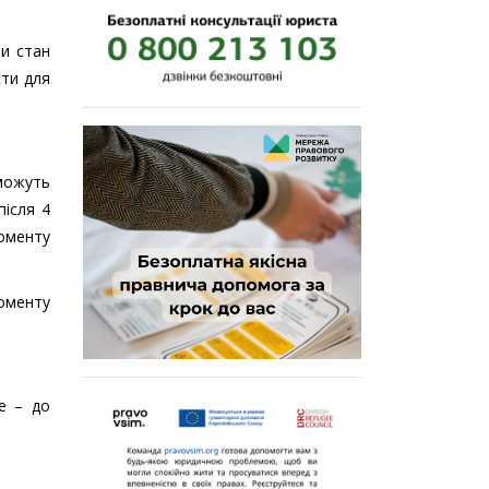
ти стан
кти для
оможуть
після 4
оменту
моменту
е – до