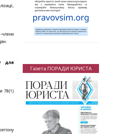
ізації,
-члени
дян.
у для
Газета ПОРАДИ ЮРИСТА
и 78(1)
егіону