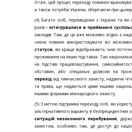
Отже, цей процес переходу повинен враховуват
а також потреби України, зберігаючи при цьому 
(4) Багато осіб, переміщених з України та як
років і
інтегрувалися в приймаючі суспіль
закладів. Там, де це вже можливо згідно з на
члени повинні використовувати всі можлив
статуси
, які краще відображають їхню поточн
проживання на інших підставах. Такі національ
на підставі працевлаштування, самозайнятост
обставин, або спеціальні дозволи на про
перехід
від тимчасового захисту, надаючи чіт
та права, що надаються цими іншими націона
іншими формами міжнародного захисту.
(5) З метою підтримки переходу осіб, які корис
альтернативного варіанту в безпрецедентних 
ситуацій незаконного перебування
, держ
захистом, особливо там, де доступ до націо