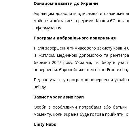
Ознайомчі візити до України
Українцям дозволять здійснювати ознайомчі ві
майна чи зв’язатися з рідними. Країни ЄС встан
інформування.
Програми добровільного повернення
Після завершення тимчасового захисту країни 
із житлом, медичною допомогою та реінтеграці
березня 2027 року. Українці, які беруть уч
повернення. Європейське агентство Frontex над
Під час участі у програмах повернення украї
виїзду.
З
ахист уразливих груп
Особи з особливими потребами або батьки д
моменту, коли Україна буде готова прийняти їх
Unity Hubs