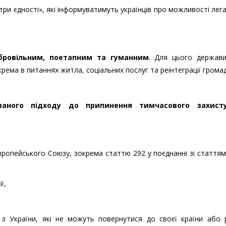
ри єдності», які інформуватимуть українців про можливості легал
бровільним, поетапним та гуманним
. Для цього держави
рема в питаннях житла, соціальних послуг та реінтеграції грома
аного підходу до припинення тимчасового захист
вропейського Союзу, зокрема статтю 292 у поєднанні зі статтям
ї,
 з України, які не можуть повернутися до своєї країни або р