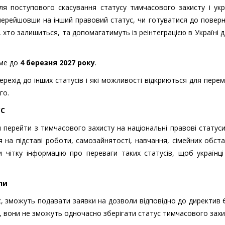
ля поступового скасування статусу тимчасового захисту і укр
перейшовши на інший правовий статус, чи готуватися до повер
, хто залишиться, та допомагатимуть із реінтеграцією в Україні д
име до
4 березня 2027 року
.
рехід до інших статусів і які можливості відкриються для пере
го.
ЄС
 перейти з тимчасового захисту на національні правові статуси
 на підставі роботи, самозайнятості, навчання, сімейних обст
 чітку інформацію про переваги таких статусів, щоб українц
ли
с, зможуть подавати заявки на дозволи відповідно до директив 
, вони не зможуть одночасно зберігати статус тимчасового захи