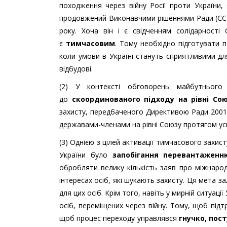
походження через війну Росії проти України
продовжений Виконавчими рішеннями Ради (ЄС) 2
року. Хоча він і є свідченням солідарност
є
тимчасовим
. Тому необхідно підготувати 
коли умови в Україні стануть сприятливими дл
відбудові.
(2) У контексті обговорень майбутнього
до
скоординованого підходу на рівні Со
захисту, передбаченого Директивою Ради 2001/
державами-членами на рівні Союзу протягом ус
(3) Однією з цілей активації тимчасового захис
України було
запобігання перевантажен
обробляти велику кількість заяв про міжнарод
інтересах осіб, які шукають захисту. Ця мета 
для цих осіб. Крім того, навіть у мирній ситуаці
осіб, переміщених через війну. Тому, щоб підтр
щоб процес переходу управлявся
гнучко, пос