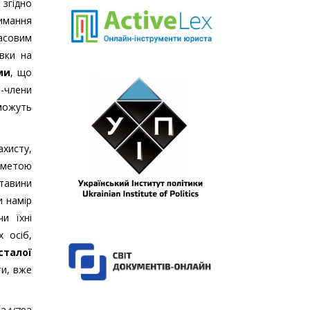
 згідно
римання
часовим
вки на
ми
, що
-члени
 можуть
хисту,
з метою
ставини
и намір
и їхні
 осіб,
сталої
ти, вже