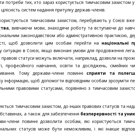
и потреби тих, хто зараз користується тимчасовим захистом у
цілісність систем надання притулку держав-членів.
і користуються тимчасовим захистом, перебувають у Союзі вже
ства
, вивчаючи мови, знаходячи роботу та вступаючи до навч
ціональним законодавством або адміністративною практикою, д
ості, щоб дозволити цим особам перейти на
національні п
у ситуацію в Союзі, якщо виконані умови для продовження лег
ні правові статуси можуть включати, наприклад, дозволи на про
і, професійного навчання, освіти та досліджень, сімейних ч
живання. Тому держави-члени повинні
сприяти та полегш
ку інформацію, щоб допомогти відповідним особам зрозуміти п
льними правовими статусами, порівняно з тимчасовим захист
туються тимчасовим захистом, до інших правових статусів та над
обставинах, а також для забезпечення
безперервності та уни
ави-члени повинні дозволити особам, які користуються тимч
нальних статусів може бути неможливим, і які інакше відпов