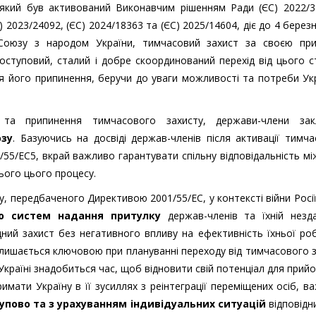
, який був активований Виконавчим рішенням Ради (ЄС) 2022/3
023/24092, (ЄС) 2024/18363 та (ЄС) 2025/14604, діє до 4 берез
і Союзу з народом України, тимчасовий захист за своєю пр
поступовий, сталий і добре скоординований перехід від цього с
я його припинення, беручи до уваги можливості та потреби Ук
 та припинення тимчасового захисту, держави-члени зак
юзу
. Базуючись на досвіді держав-членів після активації тимч
55/EC5, вкрай важливо гарантувати спільну відповідальність мі
ього цього процесу.
ту, передбаченого Директивою 2001/55/EC, у контексті війни Росі
ню систем надання притулку
держав-членів та їхній незда
ний захист без негативного впливу на ефективність їхньої ро
залишається ключовою при плануванні переходу від тимчасового 
ї Україні знадобиться час, щоб відновити свій потенціал для прийо
имати Україну в її зусиллях з реінтеграції переміщених осіб, в
тупово та з урахуванням індивідуальних ситуацій
відповідни