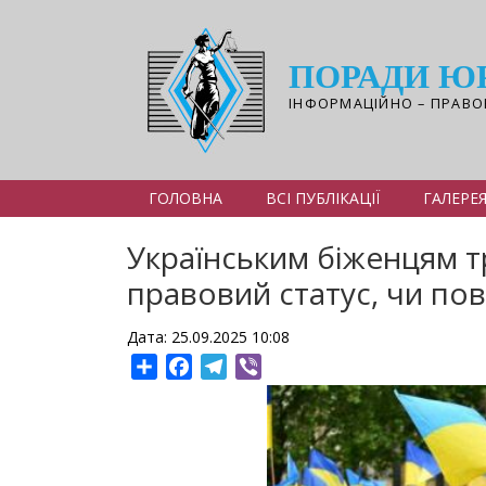
Перейти
до
основного
ПОРАДИ Ю
вмісту
ІНФОРМАЦІЙНО – ПРАВО
ГОЛОВНА
ВСІ ПУБЛІКАЦІЇ
ГАЛЕРЕ
Українським біженцям т
правовий статус, чи пов
Дата: 25.09.2025 10:08
Share
Facebook
Telegram
Viber