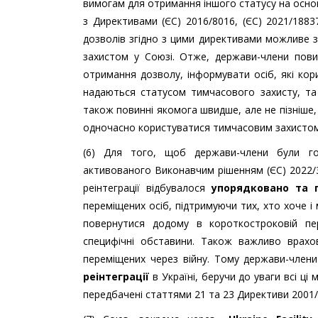
вимогам для отримання іншого статусу на осно
з Директивами (ЄС) 2016/8016, (ЄС) 2021/188
дозволів згідно з цими директивами можливе 
захистом у Союзі. Отже, держави-члени пови
отримання дозволу, інформувати осіб, які ко
надаються статусом тимчасового захисту, та
також повинні якомога швидше, але не пізніше,
одночасно користуватися тимчасовим захистом 
(6) Для того, щоб держави-члени були го
активованого Виконавчим рішенням (ЄС) 2022/
реінтеграції відбувалося
упорядковано та 
переміщених осіб, підтримуючи тих, хто хоче 
повернутися додому в короткостроковій пе
специфічні обставини. Також важливо врахов
переміщених через війну. Тому держави-члени
реінтеграції
в Україні, беручи до уваги всі ц
передбачені статтями 21 та 23 Директиви 2001/