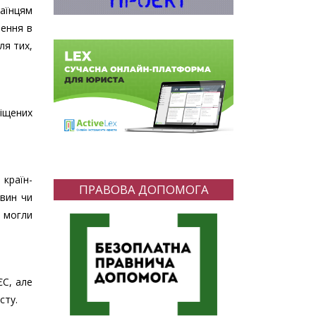
аїнцям
нення в
ля тих,
міщених
 країн-
ПРАВОВА ДОПОМОГА
авин чи
і могли
ЄС, але
сту.