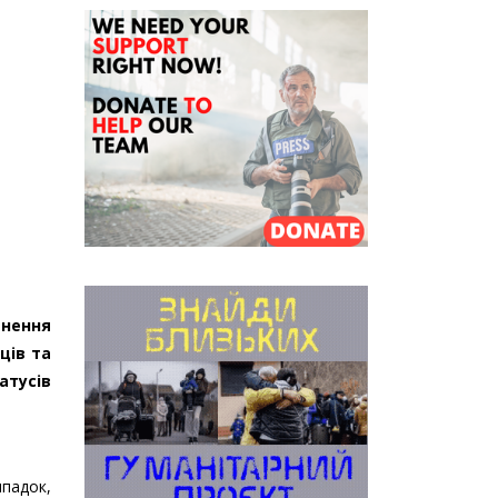
инення
ців та
атусів
ипадок,