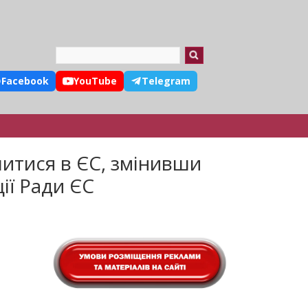
Search
Facebook
YouTube
Telegram
итися в ЄС, змінивши
ії Ради ЄС