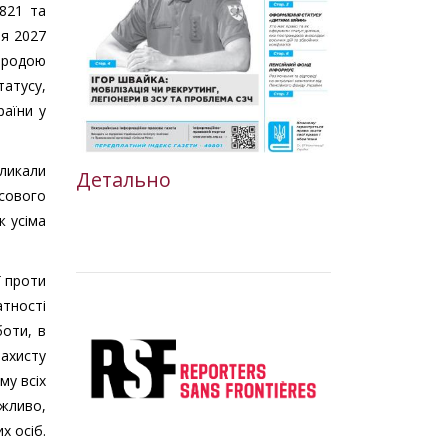
821 та
ня 2027
иродою
татусу,
раїни у
ликали
Детально
асового
ж усіма
ї проти
тності
боти, в
захисту
му всіх
ажливо,
х осіб.