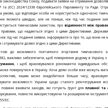
ві законодавства Союзу, подавати заявки на отримання дозволів
37 та (ЄС) 2024/12338 Європейського Парламенту та Ради. От
за умови, що відповідні особи не користуються одночасно тим
нні якомога швидше, але не пізніше, ніж під час подання зая
ристуються тимчасовим захистом, про
відмінності між права
 правами, що надаються згідно з цими Директивами. Держави
 ніж під час подання заявки, інформувати їх про те, що вони не
і отримувати дозвіл згідно з цими Директивами.
тові до можливого поетапного згортання тимчасового за
382, важливо забезпечити, щоб повернення додому в Україну 
гуманно
, і щоб враховувалися різноманітні індивідуальні об
і може повернутися в Україну. Хоча деякі особи вже можуть мат
рспективі, іншим може знадобитися більше часу, враховуюч
увати можливості України щодо сталого реінтегрування всіх
 повинні вживати заходів, які готують ґрунт для
плавної та 
і міркування, повністю використовуючи та розширюючи інструмен
55/EC.