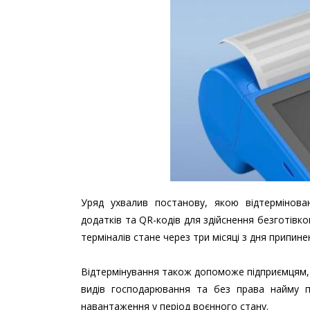
Уряд ухвалив постанову, якою відтермінова
додатків та QR-кодів для здійснення безготівк
терміналів стане через три місяці з дня припин
Відтермінування також допоможе підприємцям, 
видів господарювання та без права найму пр
навантаження у період воєнного стану.