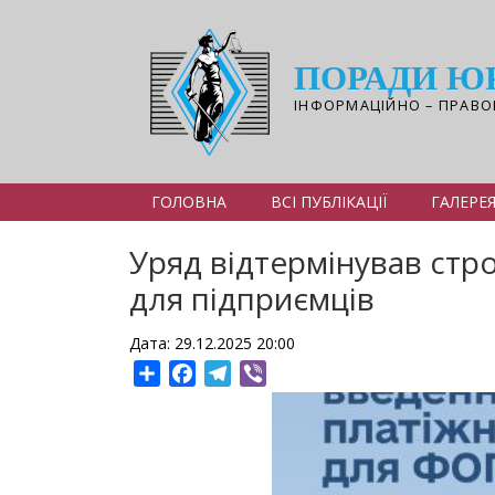
Перейти
до
основного
ПОРАДИ Ю
вмісту
ІНФОРМАЦІЙНО – ПРАВО
ГОЛОВНА
ВСІ ПУБЛІКАЦІЇ
ГАЛЕРЕ
Уряд відтермінував стр
для підприємців
Дата: 29.12.2025 20:00
Share
Facebook
Telegram
Viber