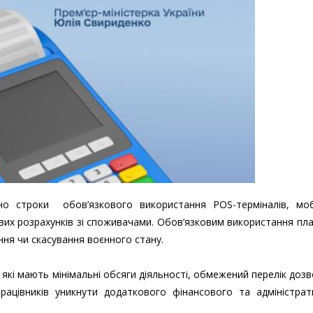
но строки обов’язкового використання POS-терміналів, моб
ових розрахунків зі споживачами. Обов’язковим використання пл
ення чи скасування воєнного стану.
які мають мінімальні обсяги діяльності, обмежений перелік доз
ацівників уникнути додаткового фінансового та адміністрат