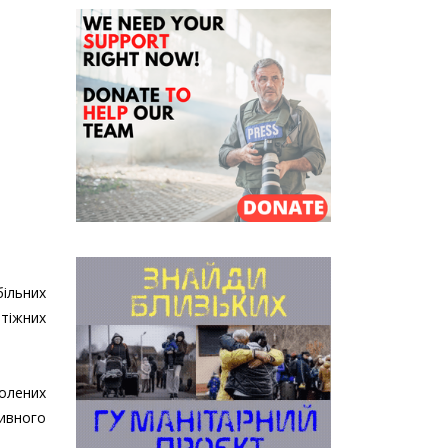
ільних
атіжних
волених
ивного