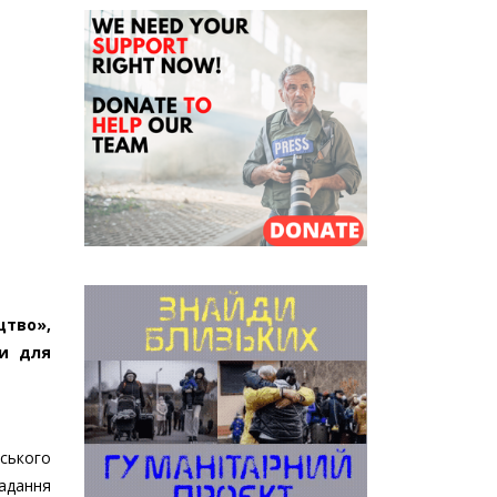
цтво»,
ки для
ського
надання