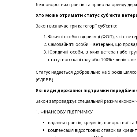
безповоротних грантів та право на оренду держ
Хто може отримати статус суб'єкта ветер
Закон визначає три категорії суб'єктів:
Фізичні особи-підприємці (ФОП), які є вете
Самозайняті особи – ветерани, що провад
Юридичні особи, в яких ветеран або гру
статутного капіталу або 100% членів є ве
Статус надається добровільно на 5 років шлях
(ЄДРВВ).
Які види державної підтримки передбаче
Закон запроваджує спеціальний режим економіч
1. ФІНАНСОВУ ПІДТРИМКУ:
надання грантів, кредитів, поворотної та
компенсація відсоткових ставок за кредит