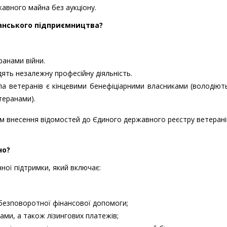
авного майна без аукціону.
анського підприємництва?
ранами війни.
ять незалежну професійну діяльність.
па ветеранів є кінцевими бенефіціарними власниками (володію
теранами).
ом внесення відомостей до Єдиного державного реєстру ветерані
но?
ної підтримки, який включає:
 безповоротної фінансової допомоги;
ами, а також лізингових платежів;