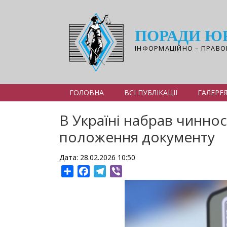
Перейти
до
основного
ПОРАДИ Ю
вмісту
ІНФОРМАЦІЙНО – ПРАВО
ГОЛОВНА
ВСІ ПУБЛІКАЦІЇ
ГАЛЕРЕ
В Україні набрав чинно
положення документу
Дата: 28.02.2026 10:50
Share
Facebook
Telegram
Viber