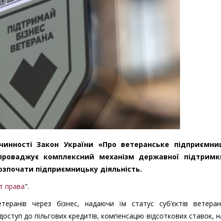
чинності Закон України «Про ветеранське підприємни
апроваджує комплексний механізм державної підтрим
озпочати підприємницьку діяльність.
т права
".
теранів через бізнес, надаючи їм статус суб’єктів ветеран
доступ до пільгових кредитів, компенсацію відсоткових ставок, 