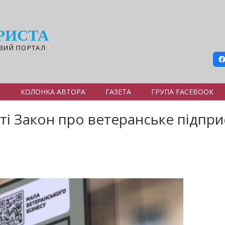
РИСТА
ВИЙ ПОРТАЛ
Я
КОЛОНКА АВТОРА
ГАЗЕТА
ГРУПА FACEBOOK
сті Закон про ветеранське підпр