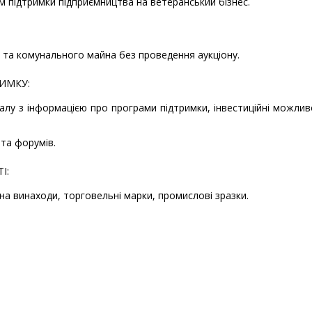
 підтримки підприємництва на ветеранський бізнес.
 та комунального майна без проведення аукціону.
РИМКУ:
лу з інформацією про програми підтримки, інвестиційні можлив
 та форумів.
І:
 на винаходи, торговельні марки, промислові зразки.