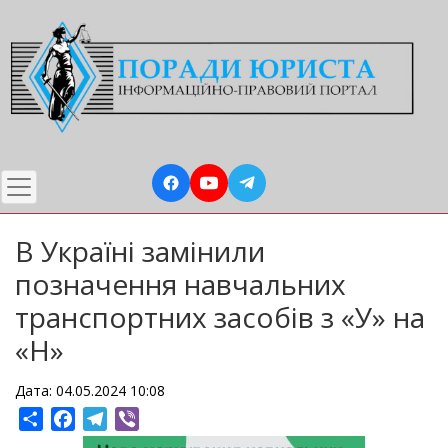
Перейти
до
основного
вмісту
В Україні замінили
позначення навчальних
транспортних засобів з «У» на
«Н»
Дата: 04.05.2024 10:08
Share
Facebook
Telegram
Viber